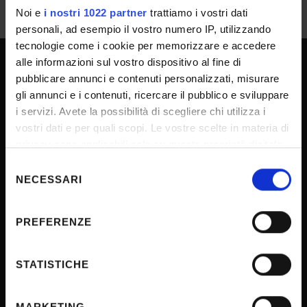
Noi e
i nostri 1022 partner
trattiamo i vostri dati
personali, ad esempio il vostro numero IP, utilizzando
tecnologie come i cookie per memorizzare e accedere
alle informazioni sul vostro dispositivo al fine di
pubblicare annunci e contenuti personalizzati, misurare
SPORTELLO ATENEO
gli annunci e i contenuti, ricercare il pubblico e sviluppare
i servizi. Avete la possibilità di scegliere chi utilizza i
vostri dati e per quali scopi. Le vostre scelte in materia di
Amministrazione trasparente
privacy sono applicabili solo su questa proprietà digitale
Albo Ufficiale
in cui avete effettuato le vostre scelte. È possibile
Selezione
modificare o revocare il proprio consenso in qualsiasi
Concorsi
NECESSARI
del
momento dalla Dichiarazione sui cookie o facendo clic
consenso
Gare di appalto
sull'icona di attivazione della privacy.
PREFERENZE
Atti di notifica
Con il tuo consenso, vorremmo anche:
Note legali
raccogliere informazioni sulla tua posizione
STATISTICHE
Privacy
geografica, con un'approssimazione di qualche
Cookie
metro,
MARKETING