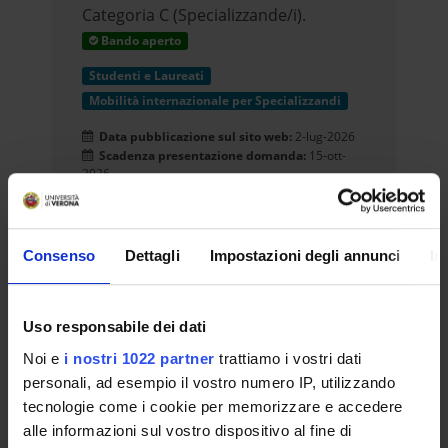
Categoria C (Specializzande/i).
Bando aperto
Studenti e Laureati
Mobilità internazionale per Specializzandi
Data pubblicazione sul sito web:
2-lug-2026
Scadenza presentazione domanda:
15-ott-
2026
Consenso
Dettagli
Impostazioni degli annunci
In
MoCoSvi-Mobilità per la
Cooperazione allo Sviluppo
Internazionale,edizione 2026
Uso responsabile dei dati
(Categoria A). Mobility projects for
Noi e
i nostri 1022 partner
trattiamo i vostri dati
development cooperation (A type,
personali, ad esempio il vostro numero IP, utilizzando
2026 edition)
Bando aperto
tecnologie come i cookie per memorizzare e accedere
Visiting Researchers & Professors
alle informazioni sul vostro dispositivo al fine di
Mobilità per attività didattica e/o di ricerca -