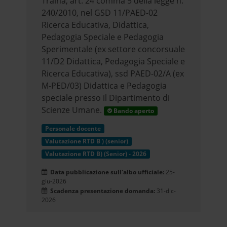
Traina, art. 24 comma 5 della legge n.
240/2010, nel GSD 11/PAED-02
Ricerca Educativa, Didattica,
Pedagogia Speciale e Pedagogia
Sperimentale (ex settore concorsuale
11/D2 Didattica, Pedagogia Speciale e
Ricerca Educativa), ssd PAED-02/A (ex
M-PED/03) Didattica e Pedagogia
speciale presso il Dipartimento di
Scienze Umane.
Bando aperto
Personale docente
Valutazione RTD B ) (senior)
Valutazione RTD B) (Senior) - 2026
Data pubblicazione sull'albo ufficiale:
25-
giu-2026
Scadenza presentazione domanda:
31-dic-
2026