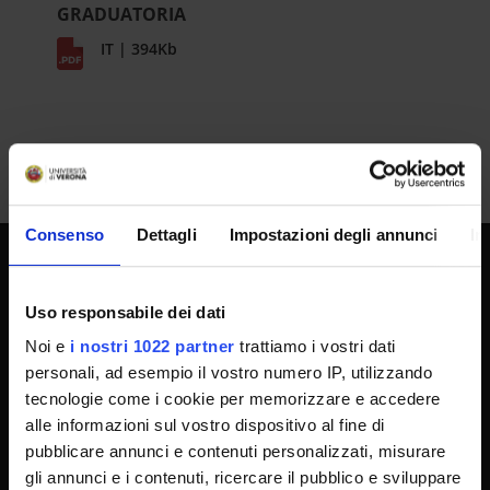
GRADUATORIA
IT | 394Kb
Consenso
Dettagli
Impostazioni degli annunci
In
SPORTELLO ATENEO
Uso responsabile dei dati
Noi e
i nostri 1022 partner
trattiamo i vostri dati
personali, ad esempio il vostro numero IP, utilizzando
Amministrazione trasparente
tecnologie come i cookie per memorizzare e accedere
Albo Ufficiale
alle informazioni sul vostro dispositivo al fine di
Concorsi
pubblicare annunci e contenuti personalizzati, misurare
gli annunci e i contenuti, ricercare il pubblico e sviluppare
Gare di appalto