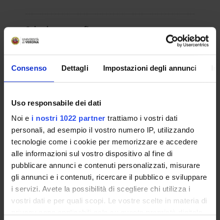
Scheda anagrafica
IT | 271Kb
Consenso
Dettagli
Impostazioni degli annunci
In
Registro attività
IT | 89Kb
Uso responsabile dei dati
Noi e
i nostri 1022 partner
trattiamo i vostri dati
RESULT/RANKING LISTS
personali, ad esempio il vostro numero IP, utilizzando
tecnologie come i cookie per memorizzare e accedere
Graduatoria
alle informazioni sul vostro dispositivo al fine di
pubblicare annunci e contenuti personalizzati, misurare
IT | 391Kb
gli annunci e i contenuti, ricercare il pubblico e sviluppare
i servizi. Avete la possibilità di scegliere chi utilizza i
vostri dati e per quali scopi. Le vostre scelte in materia di
privacy sono applicabili solo su questa proprietà digitale