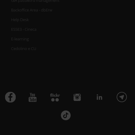
GIA password management
Backoffice Area - dbErw
Help Desk
ESSE3 - Cineca
E-learning
Cedolino e CU