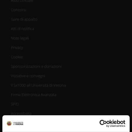
Albo Ufficiale
Concorsi
Gare di appalto
Atti di notifica
Note legali
Privacy
Cookie
Sponsorizzazioni e donazioni
Iniziative e convegni
Il 5x1000 all'Università di Verona
Firma Elettronica Avanzata
SPID
Accessibilità