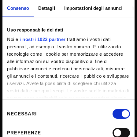
CONTATTI
Consenso
Dettagli
Impostazioni degli annunci
In
URP - Ufficio Relazioni con il pubblico
Uso responsabile dei dati
Mappa delle sedi didattiche
Noi e
i nostri 1022 partner
trattiamo i vostri dati
personali, ad esempio il vostro numero IP, utilizzando
Cerca persone
tecnologie come i cookie per memorizzare e accedere
Orientamento allo studio
alle informazioni sul vostro dispositivo al fine di
CUG - Comitato unico di garanzia
pubblicare annunci e contenuti personalizzati, misurare
gli annunci e i contenuti, ricercare il pubblico e sviluppare
Consigliera di fiducia
i servizi. Avete la possibilità di scegliere chi utilizza i
PEC - Posta elettronica certificata
vostri dati e per quali scopi. Le vostre scelte in materia di
Social media di Ateneo
privacy sono applicabili solo su questa proprietà digitale
in cui avete effettuato le vostre scelte. È possibile
Selezione
FAQ - Domande frequenti
modificare o revocare il proprio consenso in qualsiasi
NECESSARI
del
Inclusione e accessibilità
momento dalla Dichiarazione sui cookie o facendo clic
consenso
Ufficio stampa
sull'icona di attivazione della privacy.
PREFERENZE