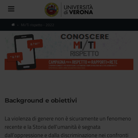
Toggle
navigation
Mi/Ti rispetto - 2022
Mi/ti
rispetto.
Campagna
per
il
Descrizione
rispetto
Background e obiettivi
del
dei
La violenza di genere non è sicuramente un fenomeno
Progetto
recente e la Storia dell’umanità è segnata
rapporti
e
dall’oppressione e dalla discriminazione nei confronti