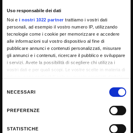
Uso responsabile dei dati
Noi e
i nostri 1022 partner
trattiamo i vostri dati
Laboratorio didattico AA 2022-
personali, ad esempio il vostro numero IP, utilizzando
2023: date, orari, sede, docenti
tecnologie come i cookie per memorizzare e accedere
alle informazioni sul vostro dispositivo al fine di
pubblicare annunci e contenuti personalizzati, misurare
Orario di tutti gli incontri: dalle
15,30
alle
18,30
.
gli annunci e i contenuti, ricercare il pubblico e sviluppare
Sede:
sala Barbieri
del Rettorato, palazzo Giuliari via
dell’Artigliere 8.
i servizi. Avete la possibilità di scegliere chi utilizza i
vostri dati e per quali scopi. Le vostre scelte in materia di
privacy sono applicabili solo su questa proprietà digitale
in cui avete effettuato le vostre scelte. È possibile
Selezione
modificare o revocare il proprio consenso in qualsiasi
NECESSARI
GRUPPO A: Giovedì 3 novembre
del
momento dalla Dichiarazione sui cookie o facendo clic
consenso
sull'icona di attivazione della privacy.
PREFERENZE
 GRUPPO B: Lunedì 7 novembre 2022
Con il tuo consenso, vorremmo anche:
raccogliere informazioni sulla tua posizione
“Violenza di (ogni) genere”
STATISTICHE