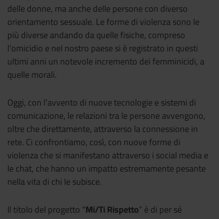
in
delle donne, ma anche delle persone con diverso
Informazioni
orientamento sessuale. Le forme di violenza sono le
rete.
sul
più diverse andando da quelle fisiche, compreso
Per
Laboratorio
l’omicidio e nel nostro paese si è registrato in questi
ultimi anni un notevole incremento dei femminicidi, a
Didattico
le
quelle morali.
matricole
Oggi, con l’avvento di nuove tecnologie e sistemi di
UNIVR
comunicazione, le relazioni tra le persone avvengono,
oltre che direttamente, attraverso la connessione in
rete. Ci confrontiamo, così, con nuove forme di
violenza che si manifestano attraverso i social media e
le chat, che hanno un impatto estremamente pesante
nella vita di chi le subisce.
Il titolo del progetto “
Mi/Ti Rispetto
” è di per sé