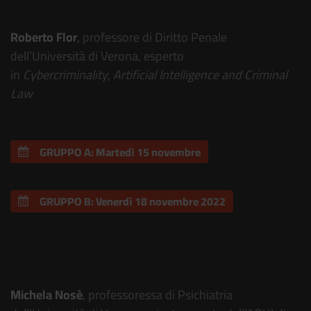
Roberto Flor
, professore di Diritto Penale
dell’Università di Verona, esperto
in
Cybercriminality
,
Artificial
Intelligence
and Criminal
Law
GRUPPO A: Martedì 15 novembre
GRUPPO B: Venerdì 18 novembre 2022
“Violenza, benessere psicologico e
conseguenze psichiche”
Michela Nosè
, professoressa di Psichiatria