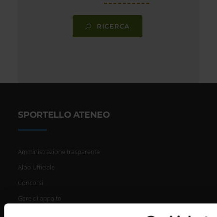
RICERCA
SPORTELLO ATENEO
Amministrazione trasparente
Albo Ufficiale
Concorsi
Gare di appalto
Atti di notifica