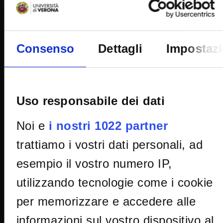
Note legali
Privacy
Cookie
Consenso
Dettagli
Impostazi
Sponsorizzazioni e donazioni
Iniziative e convegni
Il 5x1000 all'Università di Verona
Uso responsabile dei dati
Firma Elettronica Avanzata
Noi e
i nostri 1022 partner
SPID
Accessibilità
trattiamo i vostri dati personali, ad
esempio il vostro numero IP,
utilizzando tecnologie come i cookie
CONTATTI
per memorizzare e accedere alle
informazioni sul vostro dispositivo al
URP - Ufficio Relazioni con il pubblico