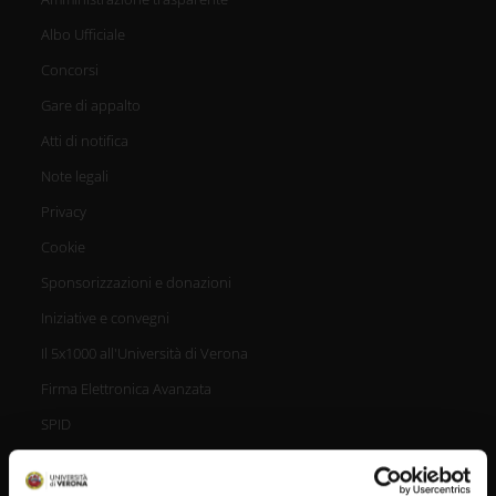
Albo Ufficiale
Concorsi
Gare di appalto
Atti di notifica
Note legali
Privacy
Cookie
Sponsorizzazioni e donazioni
Iniziative e convegni
Il 5x1000 all'Università di Verona
Firma Elettronica Avanzata
SPID
Accessibilità