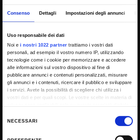
Consenso
Dettagli
Impostazioni degli annunci
In
CONTATTI
Uso responsabile dei dati
URP - Ufficio Relazioni con il pubblico
Noi e
i nostri 1022 partner
trattiamo i vostri dati
Mappa delle sedi didattiche
personali, ad esempio il vostro numero IP, utilizzando
Cerca persone
tecnologie come i cookie per memorizzare e accedere
alle informazioni sul vostro dispositivo al fine di
Orientamento allo studio
pubblicare annunci e contenuti personalizzati, misurare
CUG - Comitato unico di garanzia
gli annunci e i contenuti, ricercare il pubblico e sviluppare
Consigliera di fiducia
i servizi. Avete la possibilità di scegliere chi utilizza i
vostri dati e per quali scopi. Le vostre scelte in materia di
PEC - Posta elettronica certificata
privacy sono applicabili solo su questa proprietà digitale
Social media di Ateneo
in cui avete effettuato le vostre scelte. È possibile
Selezione
FAQ - Domande frequenti
modificare o revocare il proprio consenso in qualsiasi
NECESSARI
del
momento dalla Dichiarazione sui cookie o facendo clic
consenso
Inclusione e accessibilità
sull'icona di attivazione della privacy.
Ufficio stampa