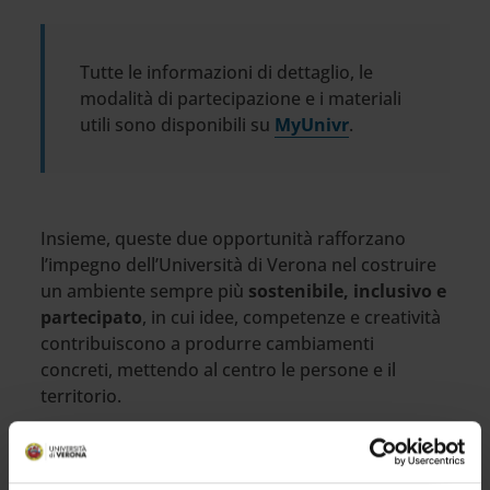
Tutte le informazioni di dettaglio, le
modalità di partecipazione e i materiali
utili sono disponibili su
MyUnivr
.
Insieme, queste due opportunità rafforzano
l’impegno dell’Università di Verona nel costruire
un ambiente sempre più
sostenibile, inclusivo e
partecipato
, in cui idee, competenze e creatività
contribuiscono a produrre cambiamenti
concreti, mettendo al centro le persone e il
territorio.