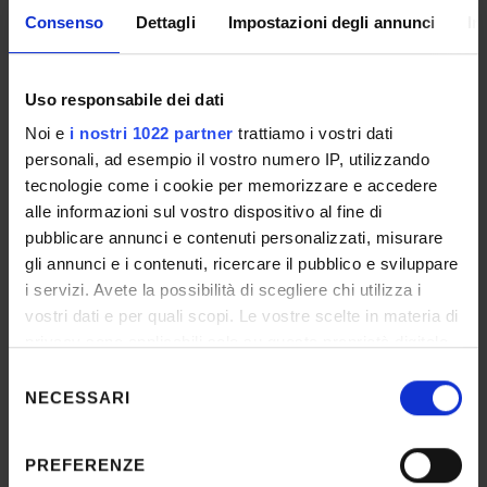
Consenso
Dettagli
Impostazioni degli annunci
In
REFERENTE
Nicola Frison
Uso responsabile dei dati
Noi e
i nostri 1022 partner
trattiamo i vostri dati
personali, ad esempio il vostro numero IP, utilizzando
ALLEGATI
tecnologie come i cookie per memorizzare e accedere
BANDO INIZIATIVE SOSTENIBILITÀ
alle informazioni sul vostro dispositivo al fine di
IT | 165Kb | 29-mag-2026
pubblicare annunci e contenuti personalizzati, misurare
gli annunci e i contenuti, ricercare il pubblico e sviluppare
i servizi. Avete la possibilità di scegliere chi utilizza i
vostri dati e per quali scopi. Le vostre scelte in materia di
BANDO SFIDE SOSTENIBILITÀ
privacy sono applicabili solo su questa proprietà digitale
in cui avete effettuato le vostre scelte. È possibile
IT | 182Kb | 29-mag-2026
Selezione
modificare o revocare il proprio consenso in qualsiasi
NECESSARI
del
momento dalla Dichiarazione sui cookie o facendo clic
consenso
sull'icona di attivazione della privacy.
PREFERENZE