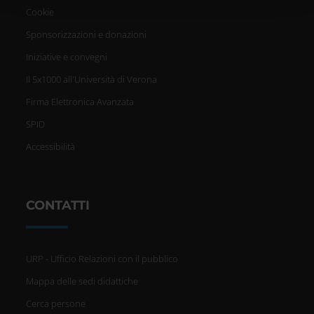
con altre informazioni che hai fornito loro o che hanno
Cookie
raccolto dal tuo utilizzo dei loro servizi.
Sponsorizzazioni e donazioni
Iniziative e convegni
Il 5x1000 all'Università di Verona
Firma Elettronica Avanzata
SPID
Accessibilità
CONTATTI
URP - Ufficio Relazioni con il pubblico
Mappa delle sedi didattiche
Cerca persone