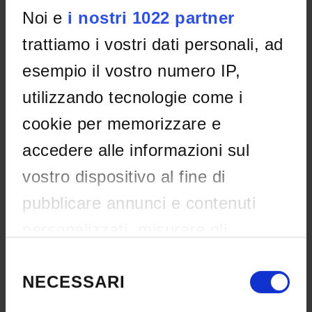
Noi e
i nostri 1022 partner
REFERENTE
trattiamo i vostri dati personali, ad
Nicola Frison
esempio il vostro numero IP,
utilizzando tecnologie come i
ALLEGATI
cookie per memorizzare e
BANDO INIZIATIVE SOSTENIBILITÀ
accedere alle informazioni sul
IT | 165Kb | 29-mag-2026
vostro dispositivo al fine di
pubblicare annunci e contenuti
BANDO SFIDE SOSTENIBILITÀ
personalizzati, misurare gli
IT | 182Kb | 29-mag-2026
annunci e i contenuti, ricercare il
Selezione
del
NECESSARI
pubblico e sviluppare i servizi.
consenso
Avete la possibilità di scegliere chi