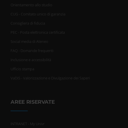
Orientamento allo studio
imposta le tue preferenze nella
CUG - Comitato unico di garanzia
sezione dettagli
. Puoi modificare
Consigliera di fiducia
o ritirare il tuo consenso in
PEC - Posta elettronica certificata
qualsiasi momento dalla
Social media di Ateneo
Dichiarazione sui cookie.
FAQ - Domande frequenti
Inclusione e accessibilità
Ufficio stampa
Utilizziamo i cookie per
VaDiS - Valorizzazione e Divulgazione dei Saperi
personalizzare contenuti ed
annunci, per fornire funzionalità
AREE RISERVATE
dei social media e per analizzare il
nostro traffico. Condividiamo
INTRANET - My Univr
inoltre informazioni sul modo in cui