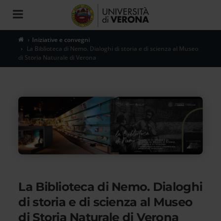
Toggle
navigation
Iniziative e convegni
La Biblioteca di Nemo. Dialoghi di storia e di scienza al Museo
di Storia Naturale di Verona
La Biblioteca di Nemo. Dialoghi
di storia e di scienza al Museo
di Storia Naturale di Verona