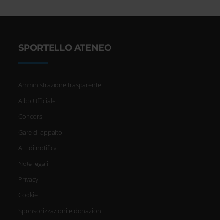
SPORTELLO ATENEO
Amministrazione trasparente
Albo Ufficiale
Concorsi
Gare di appalto
Atti di notifica
Note legali
Privacy
Cookie
Sponsorizzazioni e donazioni