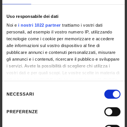
di
Paola Zagatti
CLUEB, 2024
Uso responsabile dei dati
Discutono con l’autrice
Noi e
i nostri 1022 partner
trattiamo i vostri dati
Monica Ghidoni, Musei Civici di Verona
personali, ad esempio il vostro numero IP, utilizzando
Anna Maria Paini, Università di Verona
tecnologie come i cookie per memorizzare e accedere
alle informazioni sul vostro dispositivo al fine di
pubblicare annunci e contenuti personalizzati, misurare
Programma a cura di
gli annunci e i contenuti, ricercare il pubblico e sviluppare
Massimo Saracino e Andrea Tenca
i servizi. Avete la possibilità di scegliere chi utilizza i
vostri dati e per quali scopi. Le vostre scelte in materia di
Iniziativa realizzata dal
privacy sono applicabili solo su questa proprietà digitale
Museo di Storia Naturale di Verona e dal Servizio
in cui avete effettuato le vostre scelte. È possibile
Biblioteche specialistiche e Archivi Storici dei
Selezione
modificare o revocare il proprio consenso in qualsiasi
NECESSARI
Musei
del
momento dalla Dichiarazione sui cookie o facendo clic
consenso
in collaborazione con il
sull'icona di attivazione della privacy.
PREFERENZE
Dipartimento Culture e Civiltà dell’Università di
Verona
Con il tuo consenso, vorremmo anche: