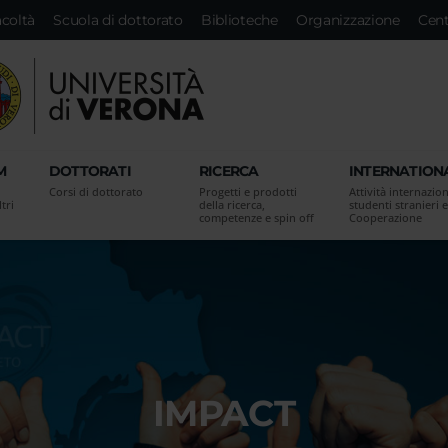
acoltà
Scuola di dottorato
Biblioteche
Organizzazione
Cent
M
DOTTORATI
RICERCA
INTERNATION
Corsi di dottorato
Progetti e prodotti
Attività internazion
tri
della ricerca,
studenti stranieri e
competenze e spin off
Cooperazione
IMPACT