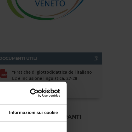
DOCUMENTI UTILI
"Pratiche di glottodidattica dell’italiano
L2 e inclusione linguistica. 27-28
novembre 2020, Verona
Informazioni sui cookie
IPARTIMENTI PARTECIPANTI
cienze giuridiche