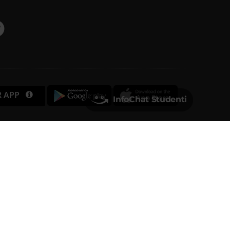
R APP
InfoChat Studenti
Università degli Studi di Verona
Via dell'Artigliere, 8
37129, Verona
rtita IVA 01541040232 | Codice Fiscale 93009870234
PEC
ufficio.protocollo@pec.univr.it