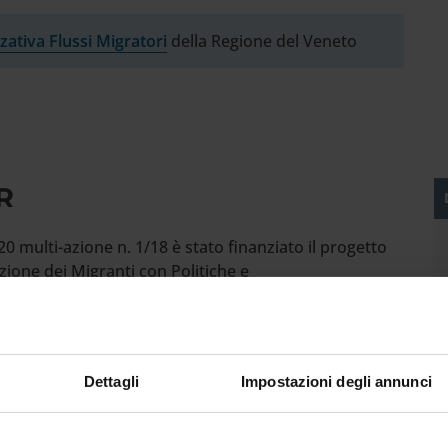
zativa Flussi Migratori
della Regione del Veneto
R
0 multi-azione n. 1/18 è stato finanziato il progetto
ione dei Migranti con Politiche e
n una serie di attività che coniugano ricerca e alta
Ateneo di Verona mette a disposizione expertise nelle
a (socio-pedagogica-geo-antropologica e linguistica),
Dettagli
Impostazioni degli annunci
D
 coinvolti nel progetto sono il Dipartimento di
re e civiltà, Scienze umane, Neuroscienze-
S