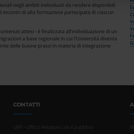
onali negli ambiti individuati da rendere disponibili
E
 incontri di alta formazione partecipata di ciascun
C
V
V
tenuti attesi - è finalizzata all’individuazione di un
F
igrazioni a base regionale in cui l’Università diventa
G
nte delle buone prassi in materia di integrazione
CONTATTI
A
URP - Ufficio Relazioni con il pubblico
I