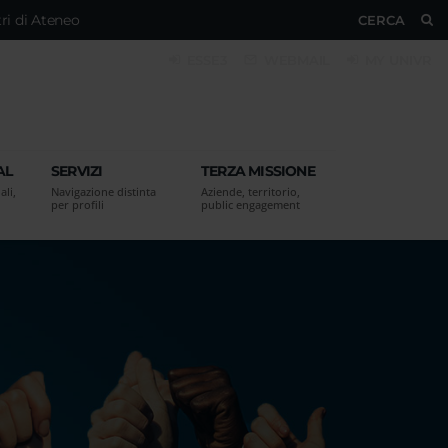
ri di Ateneo
CERCA
ESSE3
WEBMAIL
MY UNIVR
AL
SERVIZI
TERZA MISSIONE
ali,
Navigazione distinta
Aziende, territorio,
per profili
public engagement