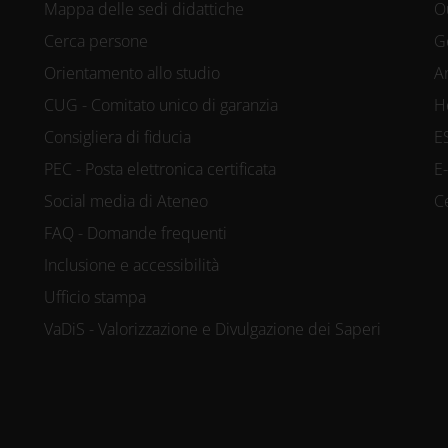
Mappa delle sedi didattiche
O
Cerca persone
G
Orientamento allo studio
A
CUG - Comitato unico di garanzia
H
Consigliera di fiducia
E
PEC - Posta elettronica certificata
E
Social media di Ateneo
C
FAQ - Domande frequenti
Inclusione e accessibilità
Ufficio stampa
VaDiS - Valorizzazione e Divulgazione dei Saperi