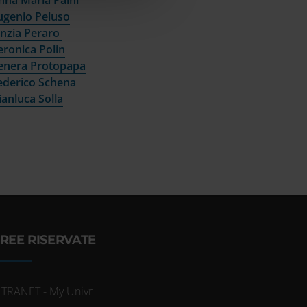
ugenio Peluso
inzia Peraro
eronica Polin
enera Protopapa
ederico Schena
ianluca Solla
REE RISERVATE
NTRANET - My Univr