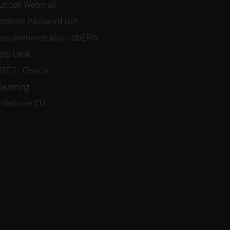
utlook Webmail
estione Password GIA
rea amministrativa - dbERW
elp Desk
SSE3 - Cineca
-learning
edolino e CU