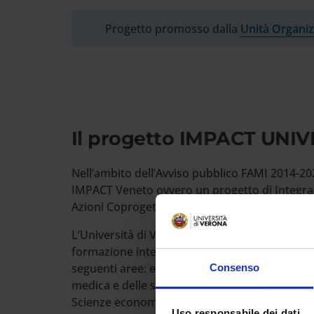
Progetto promosso dalla
Unità Organiz
Il progetto IMPACT UNIV
Nell’ambito dell’Avviso pubblico FAMI 2014-202
IMPACT Veneto ovvero un progetto di Integraz
Azioni Coprogettate sul territorio Veneto.
L’Università di Verona partecipa al progetto co
formazione interdisciplinare universitaria. L’
seguenti aree: economico-giuridica, umanistic
Consenso
medica e delle scienze motorie. I Dipartimenti
Scienze economiche, Scienze giuridiche, Cultu
Uso responsabile dei dati