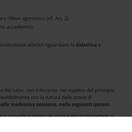
 rilievo agonistico (rif. Art. 2);
nno accademico.
e studentesse-atlete/i riguardano la
didattica
e
no del tutor, con il docente, nel rispetto del principio
mpatibilmente con la natura delle prove di
ella medesima sessione, nelle seguenti ipotesi
:
ico coincida o rientri nei cinque giorni precedenti o
nternazionale a cui lo studente è stato convocato,
 appartenenza o dal CONI provinciale o CUS;