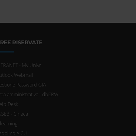
REE RISERVATE
NTRANET - My Univr
utlook Webmail
estione Password GIA
rea amministrativa - dbERW
elp Desk
SSE3 - Cineca
-learning
edolino e CU