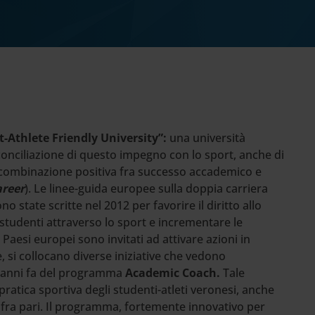
-Athlete Friendly University”
:
una università
la conciliazione di questo impegno con lo sport, anche di
ta combinazione positiva fra successo accademico e
areer
). Le linee-guida europee sulla doppia carriera
ono state scritte nel 2012 per favorire il diritto allo
i studenti attraverso lo sport e incrementare le
Paesi europei sono invitati ad attivare azioni in
, si collocano diverse iniziative che vedono
io anni fa del programma
Academic Coach.
Tale
atica sportiva degli studenti-atleti veronesi, anche
o fra pari. Il programma, fortemente innovativo per