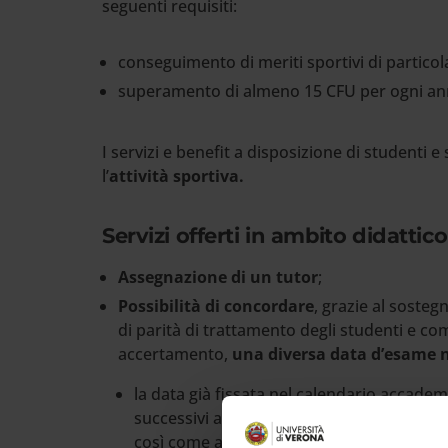
seguenti requisiti:
conseguimento di meriti sportivi di particolare
superamento di almeno 15 CFU per ogni a
I servizi e benefit a disposizione di studenti 
l’
attività sportiva.
Servizi offerti in ambito didattico
Assegnazione di un tutor
;
Possibilità di concordare
, grazie al sosteg
di parità di trattamento degli studenti e co
accertamento,
una diversa data d’esame n
la data già fissata nel calendario accadem
successivi alla data di una competizione i
così come attestato dalla federazione di