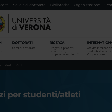
acoltà
Scuola di dottorato
Biblioteche
Organizzazione
Cent
M
DOTTORATI
RICERCA
INTERNATION
Corsi di dottorato
Progetti e prodotti
Attività internazion
tri
della ricerca,
studenti stranieri e
competenze e spin off
Cooperazione
per studenti/atleti
zi per studenti/atleti