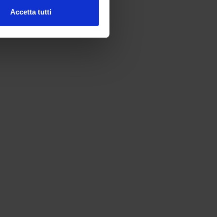
l media e per analizzare il
Accetta tutti
ostri partner che si occupano
azioni che hai fornito loro o