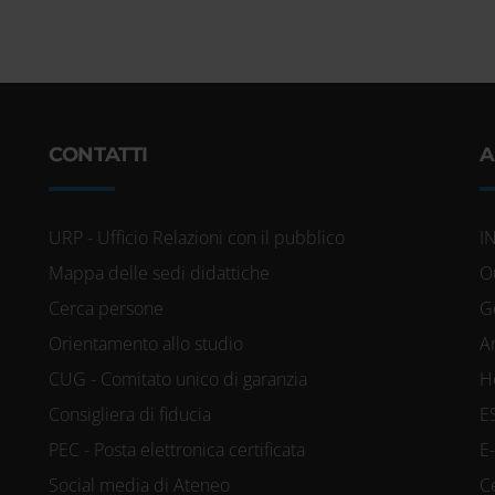
CONTATTI
A
URP - Ufficio Relazioni con il pubblico
I
Mappa delle sedi didattiche
O
Cerca persone
G
Orientamento allo studio
A
CUG - Comitato unico di garanzia
H
Consigliera di fiducia
E
PEC - Posta elettronica certificata
E
Social media di Ateneo
C