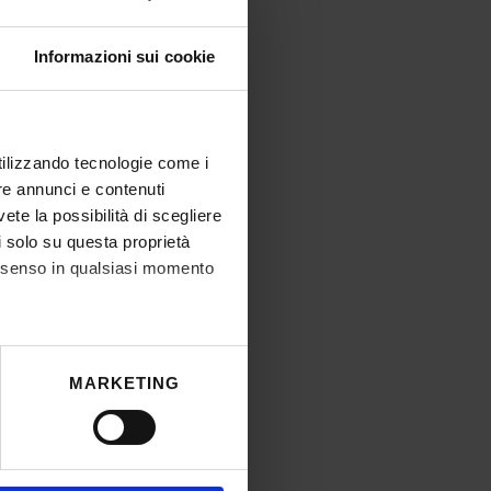
Informazioni sui cookie
utilizzando tecnologie come i
re annunci e contenuti
vete la possibilità di scegliere
li solo su questa proprietà
consenso in qualsiasi momento
he metro,
MARKETING
cifiche (impronte digitali).
ezione dettagli
. Puoi