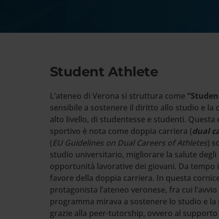
Cerca
nel
sito
web
Student Athlete
L’ateneo di Verona si struttura come
“Student
sensibile a sostenere il diritto allo studio e 
alto livello, di studentesse e studenti. Ques
sportivo è nota come doppia carriera (
dual c
(
EU Guidelines on Dual Careers of Athletes
) s
studio universitario, migliorare la salute degl
opportunità lavorative dei giovani. Da tempo i 
favore della doppia carriera. In questa cornice
protagonista l’ateneo veronese, fra cui l’avv
programma mirava a sostenere lo studio e la pr
grazie alla peer-tutorship, ovvero al support