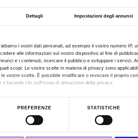
ico coincida con il giorno stesso, quello precedente o
e dovrà essere attestata da apposita
Dettagli
Impostazioni degli annunci
la manifestazione;
ico coincida con periodi di raduni tecnici della
ertate da documentazioni attestanti la
rattiamo i vostri dati personali, ad esempio il vostro numero IP, 
dere alle informazioni sul vostro dispositivo al fine di pubblica
 atleti a non conteggiare l’assenza alla frequenza
nunci e i contenuti, ricercare il pubblico e sviluppare i servizi. A
torio, qualora tale assenza coincida con una partita o
r quali scopi. Le vostre scelte in materia di privacy sono applicabi
rnazionale o periodo di raduno tecnico (previa
to le vostre scelte. È possibile modificare o revocare il proprio 
rtivo).
 o facendo clic sull'icona di attivazione della privacy.
osciuti come studente-atleta nel Diploma Supplement
mo anche:
ente previste riguardanti il percorso di studio
 sulla tua posizione geografica, con un'approssimazione di qualc
PREFERENZE
STATISTICHE
itivo, scansionandolo attivamente alla ricerca di caratteristiche spe
aborati i tuoi dati personali e imposta le tue preferenze nella
s
consenso in qualsiasi momento dalla Dichiarazione sui cookie.