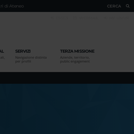
ri di Ateneo
CERCA
ESSE3
WEBMAIL
MY UNIVR
AL
SERVIZI
TERZA MISSIONE
ali,
Navigazione distinta
Aziende, territorio,
per profili
public engagement