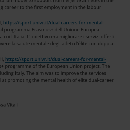
talian model to support (former)elite athletes in the
g career to the first employment in the labour
H,
https://sport.univr.it/dual-careers-for-mental-
 dal programma Erasmus+ dell'Unione Europea.
cui l'Italia. L'obiettivo era migliorare i servizi offerti
vere la salute mentale degli atleti d'élite con doppia
H,
https://sport.univr.it/dual-careers-for-mental-
s+ programme of the European Union project. The
luding Italy. The aim was to improve the services
 at promoting the mental health of elite dual-career
sa Vitali