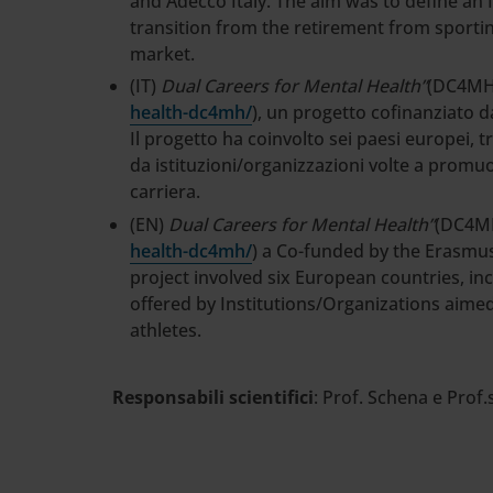
and Adecco Italy. The aim was to define an I
transition from the retirement from sportin
market.
(IT)
Dual Careers for Mental Health”
(DC4M
health-dc4mh/
), un progetto cofinanziato
Il progetto ha coinvolto sei paesi europei, tra 
da istituzioni/organizzazioni volte a promuo
carriera.
(EN)
Dual Careers for Mental Health”
(DC4M
health-dc4mh/
) a Co-funded by the Erasmu
project involved six European countries, inc
offered by Institutions/Organizations aimed
athletes.
Responsabili scientifici
: Prof. Schena e Prof.s