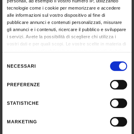
personali, ad esempio il vostro numero IP, utilizzando
tecnologie come i cookie per memorizzare e accedere
alle informazioni sul vostro dispositivo al fine di
pubblicare annunci e contenuti personalizzati, misurare
gli annunci e i contenuti, ricercare il pubblico e sviluppare
i servizi. Avete la possibilità di scegliere chi utilizza i
Servizi
3
vostri dati e per quali scopi. Le vostre scelte in materia di
privacy sono applicabili solo su questa proprietà digitale
Documenti
21
in cui avete effettuato le vostre scelte. È possibile
Selezione
FAQs
21
modificare o revocare il proprio consenso in qualsiasi
NECESSARI
del
momento dalla Dichiarazione sui cookie o facendo clic
consenso
sull'icona di attivazione della privacy.
PREFERENZE
RESPONSABILE
Matteo Jacobellis
Con il tuo consenso, vorremmo anche:
PERSONALE
raccogliere informazioni sulla tua posizione
STATISTICHE
geografica, con un'approssimazione di qualche
Paola Cavicchioli
metro,
Irma Ferron
MARKETING
Identificare il tuo dispositivo, scansionandolo
Sofia Modenese
attivamente alla ricerca di caratteristiche specifiche
Alberto Radici