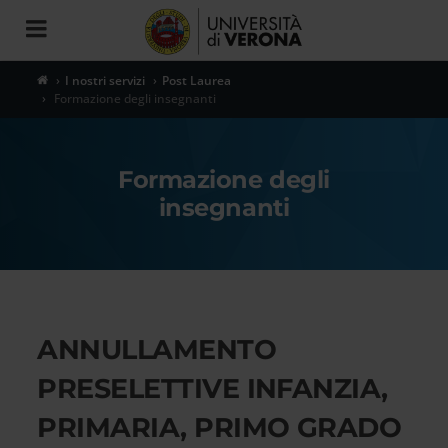
Toggle
navigation
I nostri servizi
Post Laurea
Formazione degli insegnanti
Formazione degli
insegnanti
ANNULLAMENTO
PRESELETTIVE INFANZIA,
PRIMARIA, PRIMO GRADO