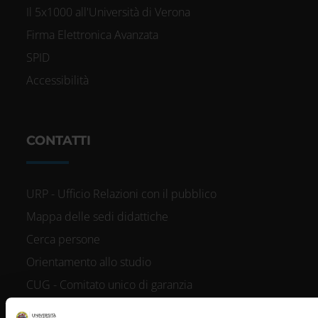
Il 5x1000 all'Università di Verona
Firma Elettronica Avanzata
SPID
Accessibilità
CONTATTI
URP - Ufficio Relazioni con il pubblico
Mappa delle sedi didattiche
Cerca persone
Orientamento allo studio
CUG - Comitato unico di garanzia
Consigliera di fiducia