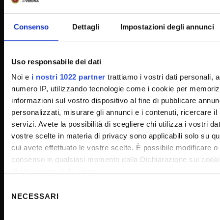
PEC - Posta elettronica certificata
Social media di Ateneo
Consenso
Dettagli
Impostazioni degli annunci
FAQ - Domande frequenti
Inclusione e accessibilità
Uso responsabile dei dati
Ufficio stampa
Noi e
i nostri 1022 partner
trattiamo i vostri dati personali, 
VaDiS - Valorizzazione e Divulgazione dei Saperi
numero IP, utilizzando tecnologie come i cookie per memoriz
informazioni sul vostro dispositivo al fine di pubblicare annun
personalizzati, misurare gli annunci e i contenuti, ricercare il
servizi. Avete la possibilità di scegliere chi utilizza i vostri da
AREE RISERVATE
vostre scelte in materia di privacy sono applicabili solo su que
cui avete effettuato le vostre scelte. È possibile modificare o
consenso in qualsiasi momento dalla Dichiarazione sui cookie
INTRANET - My Univr
di attivazione della privacy.
Outlook Webmail
Selezione
Con il tuo consenso, vorremmo anche:
Gestione Password GIA
NECESSARI
del
raccogliere informazioni sulla tua posizione geografica,
consenso
Area amministrativa - dbERW