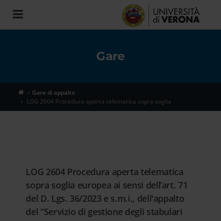
Toggle
navigation
Gare
Gare di appalto
LOG 2604 Procedura aperta telematica sopra soglia
LOG 2604 Procedura aperta telematica
sopra soglia europea ai sensi dell’art. 71
del D. Lgs. 36/2023 e s.m.i., dell'appalto
del “Servizio di gestione degli stabulari