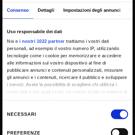
Albo Ufficiale
Consenso
Dettagli
Impostazioni degli annunci
In
Concorsi
Gare di appalto
Uso responsabile dei dati
Atti di notifica
Noi e
i nostri 1022 partner
trattiamo i vostri dati
Note legali
personali, ad esempio il vostro numero IP, utilizzando
Privacy
tecnologie come i cookie per memorizzare e accedere
Cookie
alle informazioni sul vostro dispositivo al fine di
pubblicare annunci e contenuti personalizzati, misurare
Sponsorizzazioni e donazioni
gli annunci e i contenuti, ricercare il pubblico e sviluppare
Iniziative e convegni
i servizi. Avete la possibilità di scegliere chi utilizza i
Il 5x1000 all'Università di Verona
vostri dati e per quali scopi. Le vostre scelte in materia di
privacy sono applicabili solo su questa proprietà digitale
Firma Elettronica Avanzata
in cui avete effettuato le vostre scelte. È possibile
Selezione
SPID
modificare o revocare il proprio consenso in qualsiasi
NECESSARI
del
Accessibilità
momento dalla Dichiarazione sui cookie o facendo clic
consenso
sull'icona di attivazione della privacy.
PREFERENZE