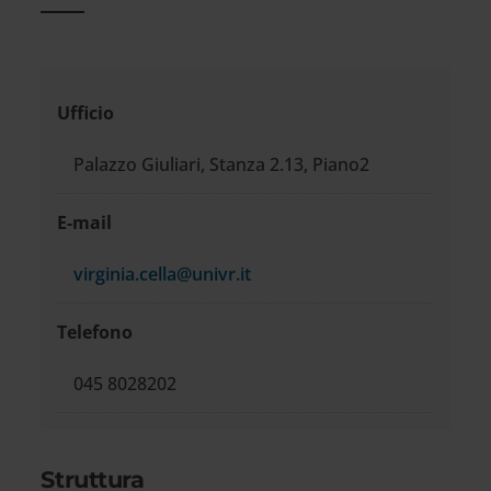
Informazioni
Ufficio
di
Palazzo Giuliari, Stanza 2.13, Piano2
contatto
E-mail
virginia.cella@univr.it
Telefono
045 8028202
Struttura