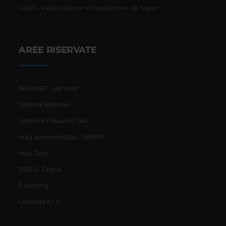
VaDiS - Valorizzazione e Divulgazione dei Saperi
con altre informazioni che hai fornito loro o che hanno
raccolto dal tuo utilizzo dei loro servizi.
AREE RISERVATE
INTRANET - My Univr
Outlook Webmail
Gestione Password GIA
Area amministrativa - dbERW
Help Desk
ESSE3 - Cineca
E-learning
Cedolino e CU