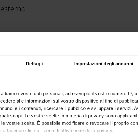
 esterno
sara.buzzi@univr.it
ioni
Dettagli
Impostazioni degli annunci
rattiamo i vostri dati personali, ad esempio il vostro numero IP, 
dere alle informazioni sul vostro dispositivo al fine di pubblica
nunci e i contenuti, ricercare il pubblico e sviluppare i servizi. A
r quali scopi. Le vostre scelte in materia di privacy sono applicabi
to le vostre scelte. È possibile modificare o revocare il proprio 
 o facendo clic sull'icona di attivazione della privacy.