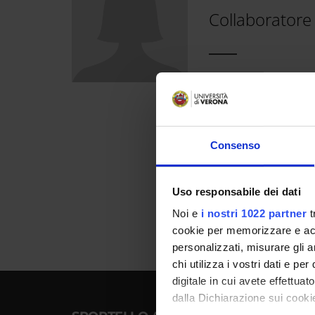
Cerca
Collaboratore
nel
sito
web
E-mail
Informaz
di
Consenso
contatto
Uso responsabile dei dati
Noi e
i nostri 1022 partner
t
cookie per memorizzare e acce
personalizzati, misurare gli an
chi utilizza i vostri dati e pe
digitale in cui avete effettua
dalla Dichiarazione sui cookie