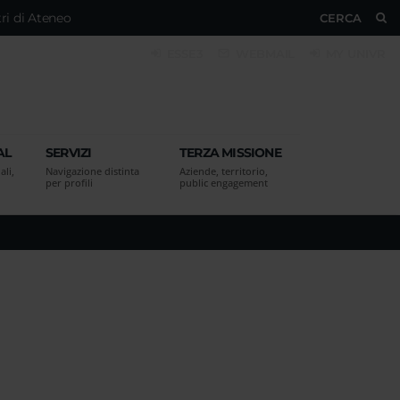
ri di Ateneo
CERCA
ESSE3
WEBMAIL
MY UNIVR
AL
SERVIZI
TERZA MISSIONE
ali,
Navigazione distinta
Aziende, territorio,
per profili
public engagement