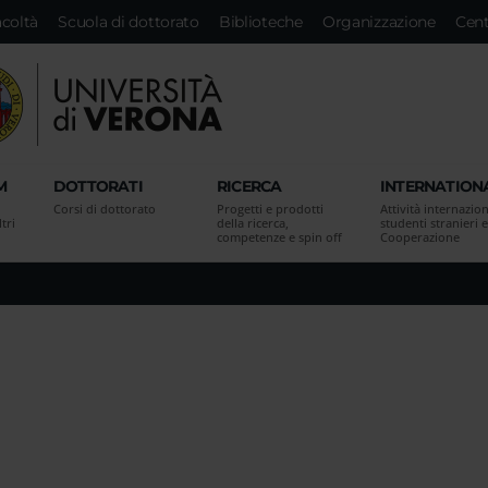
acoltà
Scuola di dottorato
Biblioteche
Organizzazione
Cent
M
DOTTORATI
RICERCA
INTERNATION
Corsi di dottorato
Progetti e prodotti
Attività internazion
tri
della ricerca,
studenti stranieri e
competenze e spin off
Cooperazione
i