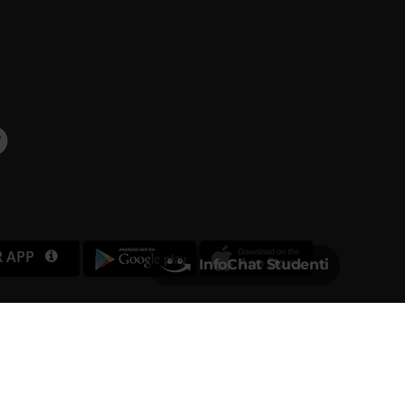
R APP
InfoChat Studenti
Università degli Studi di Verona
Via dell'Artigliere, 8
37129, Verona