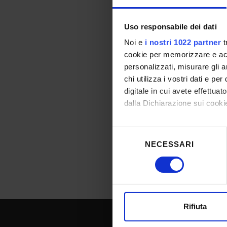
Ultimately, the ai
choices can cause
Uso responsabile dei dati
like a pandemic.
Noi e
i nostri 1022 partner
t
PhD Supervisor:
cookie per memorizzare e acce
personalizzati, misurare gli an
Prof. Roberta Facc
chi utilizza i vostri dati e pe
digitale in cui avete effettua
dalla Dichiarazione sui cookie
Con il tuo consenso, vorrem
Selezione
raccogliere informazioni
NECESSARI
del
Identificare il tuo dispos
consenso
Approfondisci come vengono el
modificare o ritirare il tuo 
Utilizziamo i cookie per perso
Rifiuta
nostro traffico. Condividiamo 