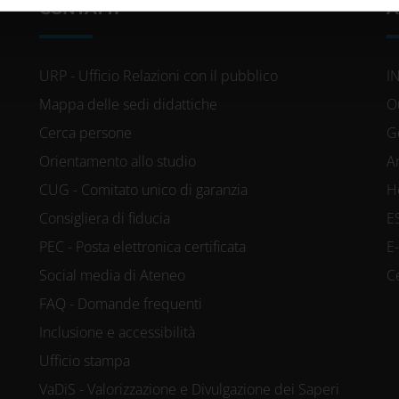
icità e social media, i quali potrebbero combinarle con altre inform
CONTATTI
A
lizzo dei loro servizi.
URP - Ufficio Relazioni con il pubblico
I
Mappa delle sedi didattiche
O
Cerca persone
G
Orientamento allo studio
A
CUG - Comitato unico di garanzia
H
Consigliera di fiducia
E
PEC - Posta elettronica certificata
E
Social media di Ateneo
C
FAQ - Domande frequenti
Inclusione e accessibilità
Ufficio stampa
VaDiS - Valorizzazione e Divulgazione dei Saperi