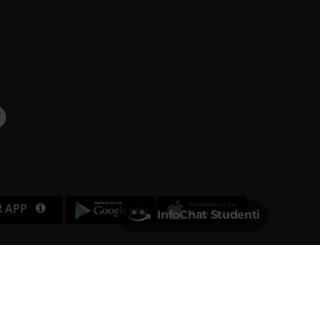
R APP
InfoChat Studenti
Università degli Studi di Verona
Via dell'Artigliere, 8
37129, Verona