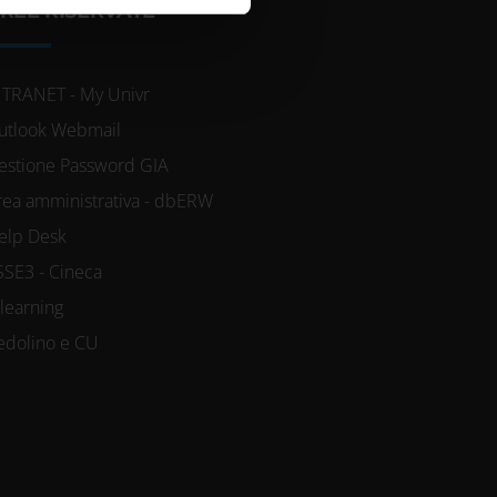
azioni che hai fornito loro o
REE RISERVATE
NTRANET - My Univr
utlook Webmail
estione Password GIA
rea amministrativa - dbERW
elp Desk
SSE3 - Cineca
-learning
edolino e CU