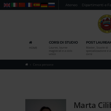
Vai
Ateneo
Dipartimenti e F
Web
Persone
Ricerca avanzata
al
contenuto
principale
della
pagina
Vai
CORSI DI STUDIO
POST LAUREA
al
Lauree, lauree
Master, Scuole di
HOME
menu
magistrali e a ciclo
specializzazione e al
unico
corsi
di
navigazione
Cerca persone
principale
Vai
alla
pagina
di
ricerca
Marta Cili
delle
persone