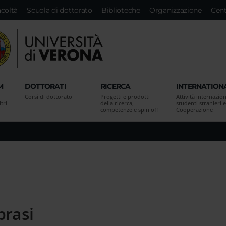
acoltà
Scuola di dottorato
Biblioteche
Organizzazione
Cent
M
DOTTORATI
RICERCA
INTERNATION
Corsi di dottorato
Progetti e prodotti
Attività internazion
tri
della ricerca,
studenti stranieri e
competenze e spin off
Cooperazione
brasi