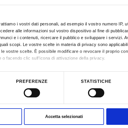
m is to analyse variations in journalistic discourse and ass
 a different impact on the perceptions and attitudes of th
rattiamo i vostri dati personali, ad esempio il vostro numero IP, 
dere alle informazioni sul vostro dispositivo al fine di pubblica
nunci e i contenuti, ricercare il pubblico e sviluppare i servizi. A
hinetti
r quali scopi. Le vostre scelte in materia di privacy sono applicabi
to le vostre scelte. È possibile modificare o revocare il proprio 
 o facendo clic sull'icona di attivazione della privacy.
mo anche:
 sulla tua posizione geografica, con un'approssimazione di qualc
PREFERENZE
STATISTICHE
itivo, scansionandolo attivamente alla ricerca di caratteristiche spe
aborati i tuoi dati personali e imposta le tue preferenze nella
s
consenso in qualsiasi momento dalla Dichiarazione sui cookie.
nalizzare contenuti ed annunci, per fornire funzionalità dei socia
Accetta selezionati
inoltre informazioni sul modo in cui utilizzi il nostro sito con i n