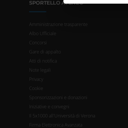
di analisi dei dati web, pubbl
SPORTELLO ATENEO
che hanno raccolto dal tuo uti
Amministrazione trasparente
Albo Ufficiale
Concorsi
Gare di appalto
Atti di notifica
Note legali
Privacy
Cookie
Sponsorizzazioni e donazioni
Iniziative e convegni
Il 5x1000 all'Università di Verona
Firma Elettronica Avanzata