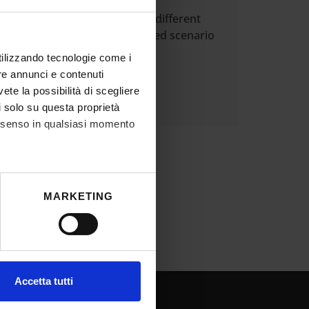
ess whether and to what extent different
e population in an unprecedented scenario
utilizzando tecnologie come i
re annunci e contenuti
vete la possibilità di scegliere
li solo su questa proprietà
consenso in qualsiasi momento
he metro,
MARKETING
cifiche (impronte digitali).
ezione dettagli
. Puoi
l media e per analizzare il
Accetta tutti
ostri partner che si occupano