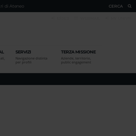
ri di Ateneo
CERCA
ESSE3
WEBMAIL
MY UNIVR
AL
SERVIZI
TERZA MISSIONE
ali,
Navigazione distinta
Aziende, territorio,
per profili
public engagement