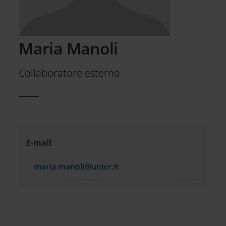
Maria Manoli
Collaboratore esterno
Informazioni
E-mail
di
maria.manoli@univr.it
contatto