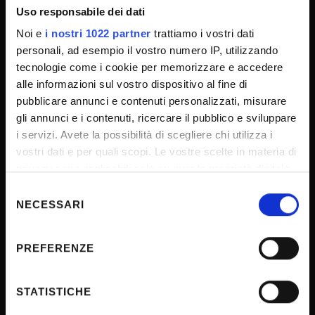
Uso responsabile dei dati
Cookie
Noi e
i nostri 1022 partner
trattiamo i vostri dati
Sponsorizzazioni e donazioni
personali, ad esempio il vostro numero IP, utilizzando
Iniziative e convegni
tecnologie come i cookie per memorizzare e accedere
alle informazioni sul vostro dispositivo al fine di
Il 5x1000 all'Università di Verona
pubblicare annunci e contenuti personalizzati, misurare
Firma Elettronica Avanzata
gli annunci e i contenuti, ricercare il pubblico e sviluppare
SPID
i servizi. Avete la possibilità di scegliere chi utilizza i
vostri dati e per quali scopi. Le vostre scelte in materia di
Accessibilità
privacy sono applicabili solo su questa proprietà digitale
in cui avete effettuato le vostre scelte. È possibile
Selezione
modificare o revocare il proprio consenso in qualsiasi
NECESSARI
del
CONTATTI
momento dalla Dichiarazione sui cookie o facendo clic
consenso
sull'icona di attivazione della privacy.
PREFERENZE
URP - Ufficio Relazioni con il pubblico
Con il tuo consenso, vorremmo anche:
raccogliere informazioni sulla tua posizione
STATISTICHE
Mappa delle sedi didattiche
geografica, con un'approssimazione di qualche
Cerca persone