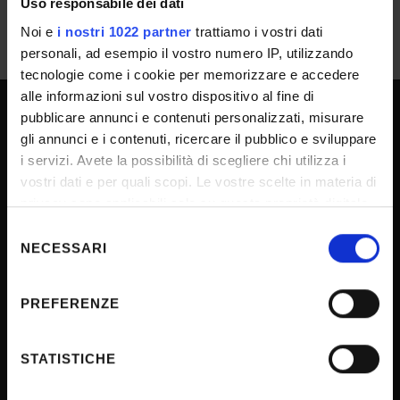
Uso responsabile dei dati
Noi e
i nostri 1022 partner
trattiamo i vostri dati
personali, ad esempio il vostro numero IP, utilizzando
tecnologie come i cookie per memorizzare e accedere
alle informazioni sul vostro dispositivo al fine di
pubblicare annunci e contenuti personalizzati, misurare
SPORTELLO ATENEO
gli annunci e i contenuti, ricercare il pubblico e sviluppare
i servizi. Avete la possibilità di scegliere chi utilizza i
vostri dati e per quali scopi. Le vostre scelte in materia di
privacy sono applicabili solo su questa proprietà digitale
Amministrazione trasparente
in cui avete effettuato le vostre scelte. È possibile
Selezione
Albo Ufficiale
modificare o revocare il proprio consenso in qualsiasi
NECESSARI
del
Concorsi
momento dalla Dichiarazione sui cookie o facendo clic
consenso
sull'icona di attivazione della privacy.
Gare di appalto
PREFERENZE
Atti di notifica
Con il tuo consenso, vorremmo anche:
Note legali
raccogliere informazioni sulla tua posizione
STATISTICHE
Privacy
geografica, con un'approssimazione di qualche
metro,