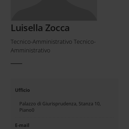
Luisella Zocca
Tecnico-Amministrativo Tecnico-
Amministrativo
Informazioni
Ufficio
di
Palazzo di Giurisprudenza, Stanza 10,
contatto
Piano0
E-mail