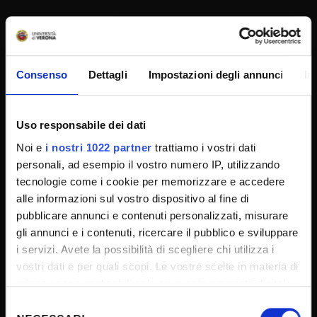
SPORTELLO ATENEO
Consenso
Dettagli
Impostazioni degli annunci
In
Amministrazione trasparente
Albo Ufficiale
Uso responsabile dei dati
Concorsi
Noi e
i nostri 1022 partner
trattiamo i vostri dati
Gare di appalto
personali, ad esempio il vostro numero IP, utilizzando
Atti di notifica
tecnologie come i cookie per memorizzare e accedere
alle informazioni sul vostro dispositivo al fine di
Note legali
pubblicare annunci e contenuti personalizzati, misurare
Privacy
gli annunci e i contenuti, ricercare il pubblico e sviluppare
Cookie
i servizi. Avete la possibilità di scegliere chi utilizza i
vostri dati e per quali scopi. Le vostre scelte in materia di
Sponsorizzazioni e donazioni
privacy sono applicabili solo su questa proprietà digitale
Iniziative e convegni
in cui avete effettuato le vostre scelte. È possibile
Selezione
Il 5x1000 all'Università di Verona