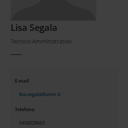
Lisa Segala
Tecnico-Amministrativo
Informazioni
E-mail
di
lisa.segala@univr.it
contatto
Telefono
0458028603