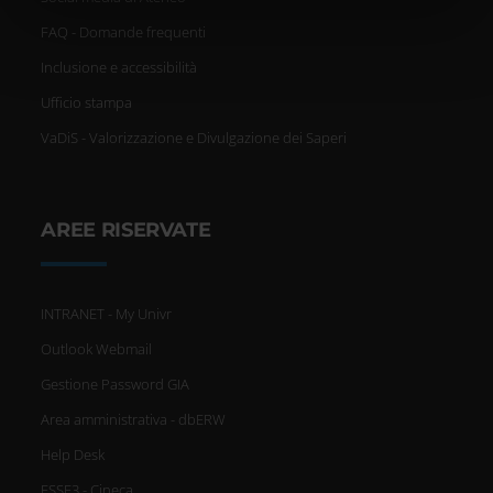
nostri partner che si occupano di analisi dei dati web,
FAQ - Domande frequenti
pubblicità e social media, i quali potrebbero combinarle
Inclusione e accessibilità
con altre informazioni che hai fornito loro o che hanno
Ufficio stampa
raccolto dal tuo utilizzo dei loro servizi.
VaDiS - Valorizzazione e Divulgazione dei Saperi
AREE RISERVATE
INTRANET - My Univr
Outlook Webmail
Gestione Password GIA
Area amministrativa - dbERW
Help Desk
ESSE3 - Cineca