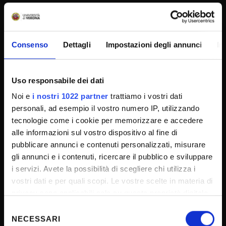
SPORTELLO ATENEO
Consenso
Dettagli
Impostazioni degli annunci
In
Amministrazione trasparente
Albo Ufficiale
Concorsi
Uso responsabile dei dati
Gare di appalto
Noi e
i nostri 1022 partner
trattiamo i vostri dati
personali, ad esempio il vostro numero IP, utilizzando
Atti di notifica
tecnologie come i cookie per memorizzare e accedere
Note legali
alle informazioni sul vostro dispositivo al fine di
Privacy
pubblicare annunci e contenuti personalizzati, misurare
gli annunci e i contenuti, ricercare il pubblico e sviluppare
Cookie
i servizi. Avete la possibilità di scegliere chi utilizza i
Sponsorizzazioni e donazioni
vostri dati e per quali scopi. Le vostre scelte in materia di
Iniziative e convegni
privacy sono applicabili solo su questa proprietà digitale
in cui avete effettuato le vostre scelte. È possibile
Il 5x1000 all'Università di Verona
Selezione
modificare o revocare il proprio consenso in qualsiasi
NECESSARI
del
Firma Elettronica Avanzata