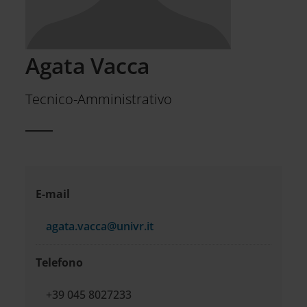
Agata Vacca
Tecnico-Amministrativo
Informazioni
E-mail
di
agata.vacca@univr.it
contatto
Telefono
+39 045 8027233