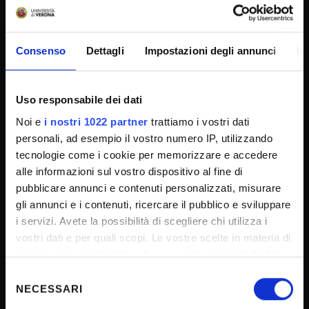
Amministrazione trasparente
Consenso
Dettagli
Impostazioni degli annunci
In
Albo Ufficiale
Concorsi
Uso responsabile dei dati
Gare di appalto
Noi e
i nostri 1022 partner
trattiamo i vostri dati
Atti di notifica
personali, ad esempio il vostro numero IP, utilizzando
Note legali
tecnologie come i cookie per memorizzare e accedere
alle informazioni sul vostro dispositivo al fine di
Privacy
pubblicare annunci e contenuti personalizzati, misurare
Cookie
gli annunci e i contenuti, ricercare il pubblico e sviluppare
Sponsorizzazioni e donazioni
i servizi. Avete la possibilità di scegliere chi utilizza i
vostri dati e per quali scopi. Le vostre scelte in materia di
Iniziative e convegni
privacy sono applicabili solo su questa proprietà digitale
Il 5x1000 all'Università di Verona
in cui avete effettuato le vostre scelte. È possibile
Selezione
Firma Elettronica Avanzata
modificare o revocare il proprio consenso in qualsiasi
NECESSARI
del
momento dalla Dichiarazione sui cookie o facendo clic
consenso
SPID