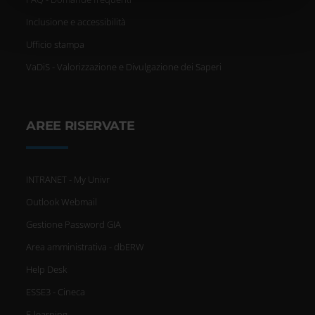
nostri partner che si occupano di analisi dei dati web,
Inclusione e accessibilità
pubblicità e social media, i quali potrebbero combinarle
con altre informazioni che hai fornito loro o che hanno
Ufficio stampa
raccolto dal tuo utilizzo dei loro servizi.
VaDiS - Valorizzazione e Divulgazione dei Saperi
AREE RISERVATE
INTRANET - My Univr
Outlook Webmail
Gestione Password GIA
Area amministrativa - dbERW
Help Desk
ESSE3 - Cineca
E-learning