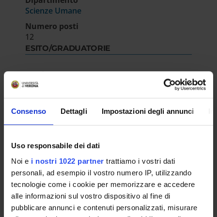
Scienze Umane
Numero posti
12
ESITO/GRADUATORIE
Graduatoria
IT | 703Kb
Consenso
Dettagli
Impostazioni degli annunci
In
Modulo di accettazione
IT | 19Kb
Uso responsabile dei dati
Noi e
i nostri 1022 partner
trattiamo i vostri dati
personali, ad esempio il vostro numero IP, utilizzando
Scheda anagrafica
tecnologie come i cookie per memorizzare e accedere
alle informazioni sul vostro dispositivo al fine di
IT | 271Kb
pubblicare annunci e contenuti personalizzati, misurare