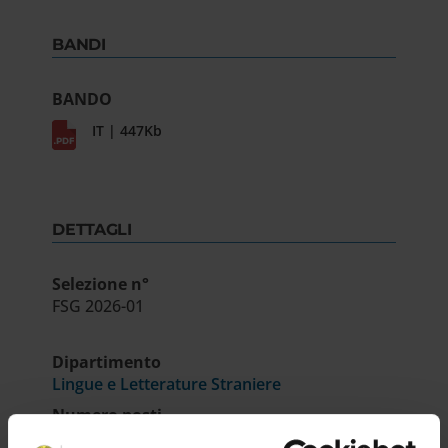
BANDI
BANDO
IT | 447Kb
DETTAGLI
Selezione n°
FSG 2026-01
Dipartimento
Lingue e Letterature Straniere
Numero posti
8