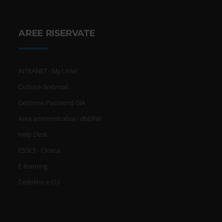
Identificare il tuo dispositivo,
scansionandolo attivamente
AREE RISERVATE
alla ricerca di caratteristiche
specifiche (impronte digitali).
INTRANET - My Univr
Approfondisci come vengono
Outlook Webmail
elaborati i tuoi dati personali e
Gestione Password GIA
Area amministrativa - dbERW
imposta le tue preferenze nella
Help Desk
sezione dettagli
. Puoi modificare
ESSE3 - Cineca
o ritirare il tuo consenso in
E-learning
qualsiasi momento dalla
Cedolino e CU
Dichiarazione sui cookie.