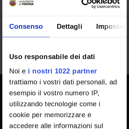
ESITO/GRADUATORIE
Graduatoria affidamento assegni tutorato
Consenso
Dettagli
Impostazi
IT | 451Kb
Uso responsabile dei dati
Noi e
i nostri 1022 partner
trattiamo i vostri dati personali, ad
esempio il vostro numero IP,
SPORTELLO ATENEO
utilizzando tecnologie come i
cookie per memorizzare e
Amministrazione trasparente
Albo Ufficiale
accedere alle informazioni sul