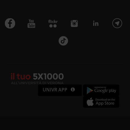
Utilizziamo i cookie per
personalizzare contenuti ed
annunci, per fornire funzionalità
dei social media e per analizzare il
nostro traffico. Condividiamo
inoltre informazioni sul modo in cui
utilizzi il nostro sito con i nostri
partner che si occupano di analisi
UNIVR APP
dei dati web, pubblicità e social
media, i quali potrebbero
combinarle con altre informazioni
che hai fornito loro o che hanno