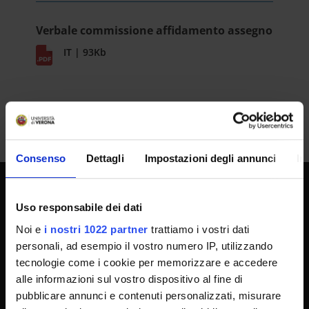
Verbale commissione affidamento assegno
IT | 93Kb
Consenso
Dettagli
Impostazioni degli annunci
In
SPORTELLO ATENEO
Uso responsabile dei dati
Noi e
i nostri 1022 partner
trattiamo i vostri dati
personali, ad esempio il vostro numero IP, utilizzando
Amministrazione trasparente
tecnologie come i cookie per memorizzare e accedere
alle informazioni sul vostro dispositivo al fine di
Albo Ufficiale
pubblicare annunci e contenuti personalizzati, misurare
Concorsi