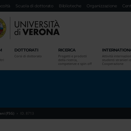
acoltà
Scuola di dottorato
Biblioteche
Organizzazione
Cent
M
DOTTORATI
RICERCA
INTERNATION
Corsi di dottorato
Progetti e prodotti
Attività internazion
tri
della ricerca,
studenti stranieri e
competenze e spin off
Cooperazione
ani (FSG)
ID. 8713