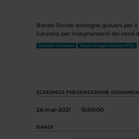
Cerca
nel
sito
Bando Fondo sostegno giovani per il c
web
tutorato per insegnamenti dei corsi di
Studenti e Laureati
Fondo Sostegno Giovani (FSG)
SCADENZA PRESENTAZIONE DOMANDA
26-mar-2021 13:00:00
BANDI