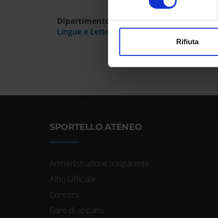
Approfondisci come vengono el
modificare o ritirare il tuo 
Dipartimento
Lingue e Letterature Straniere
Utilizziamo i cookie per perso
Rifiuta
nostro traffico. Condividiamo 
di analisi dei dati web, pubbl
che hanno raccolto dal tuo uti
SPORTELLO ATENEO
Amministrazione trasparente
Albo Ufficiale
Concorsi
Gare di appalto