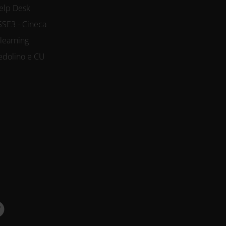
elp Desk
SSE3 - Cineca
-learning
edolino e CU