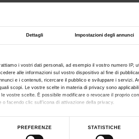
Gr
Dettagli
Impostazioni degli annunci
rattiamo i vostri dati personali, ad esempio il vostro numero IP, 
dere alle informazioni sul vostro dispositivo al fine di pubblica
nunci e i contenuti, ricercare il pubblico e sviluppare i servizi. A
r quali scopi. Le vostre scelte in materia di privacy sono applicabi
to le vostre scelte. È possibile modificare o revocare il proprio 
 o facendo clic sull'icona di attivazione della privacy.
mo anche:
 sulla tua posizione geografica, con un'approssimazione di qualc
PREFERENZE
STATISTICHE
itivo, scansionandolo attivamente alla ricerca di caratteristiche spe