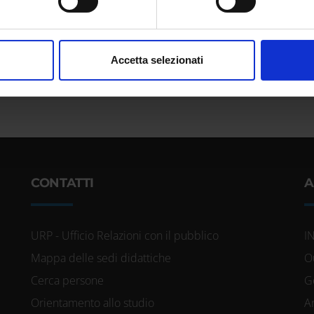
aborati i tuoi dati personali e imposta le tue preferenze nella
s
consenso in qualsiasi momento dalla Dichiarazione sui cookie.
nalizzare contenuti ed annunci, per fornire funzionalità dei socia
Accetta selezionati
inoltre informazioni sul modo in cui utilizzi il nostro sito con i n
icità e social media, i quali potrebbero combinarle con altre inform
lizzo dei loro servizi.
CONTATTI
A
URP - Ufficio Relazioni con il pubblico
I
Mappa delle sedi didattiche
O
Cerca persone
G
Orientamento allo studio
A