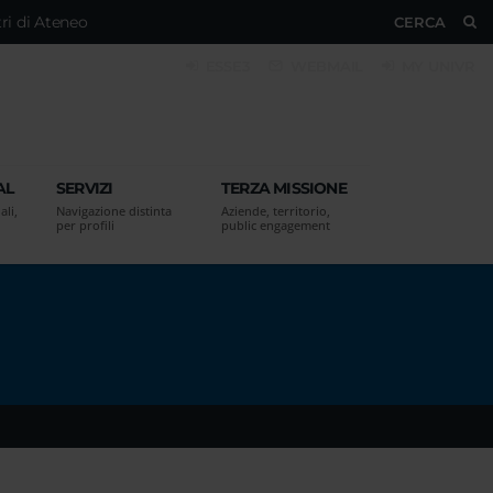
ri di Ateneo
CERCA
ESSE3
WEBMAIL
MY UNIVR
AL
SERVIZI
TERZA MISSIONE
ali,
Navigazione distinta
Aziende, territorio,
per profili
public engagement