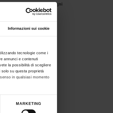
aduatoria affidamento assegni
IT | 897Kb
Informazioni sui cookie
utilizzando tecnologie come i
re annunci e contenuti
vete la possibilità di scegliere
li solo su questa proprietà
consenso in qualsiasi momento
he metro,
MARKETING
cifiche (impronte digitali).