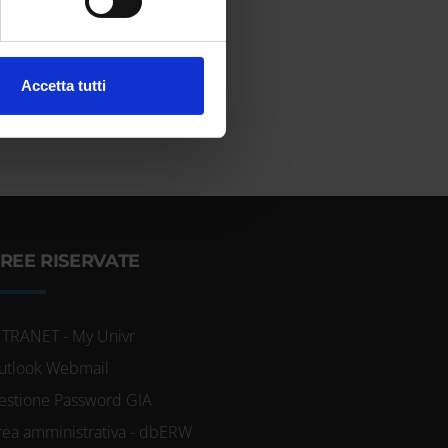
ezione dettagli
. Puoi
l media e per analizzare il
Accetta tutti
ostri partner che si occupano
azioni che hai fornito loro o
REE RISERVATE
NTRANET - My Univr
utlook Webmail
estione Password GIA
rea amministrativa - dbERW