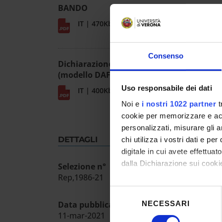
BANDO
IT | 470Kb
Consenso
Dichiarazione per titolari d'assegno
(modello DAF)
Uso responsabile dei dati
IT | 400Kb
Noi e
i nostri 1022 partner
t
cookie per memorizzare e acce
personalizzati, misurare gli an
DETTAGLI
chi utilizza i vostri dati e pe
digitale in cui avete effettua
dalla Dichiarazione sui cookie
Selezione n°
Rep,1986-21
Con il tuo consenso, vorrem
Selezione
raccogliere informazioni
NECESSARI
Data pubblicazione sull'albo ufficiale
del
Identificare il tuo dispos
11-mar-2021
consenso