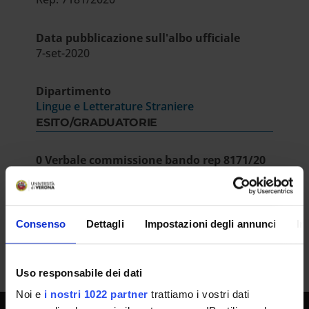
Data pubblicazione sull'albo ufficiale
7-set-2020
Dipartimento
Lingue e Letterature Straniere
ESITO/GRADUATORIE
0 Verbale commissione bando rep 8171/20
IT | 388Kb
Consenso
Dettagli
Impostazioni degli annunci
In
Uso responsabile dei dati
Noi e
i nostri 1022 partner
trattiamo i vostri dati