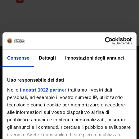
Consenso
Dettagli
Impostazioni degli annunci
In
SPORTELLO ATENEO
Uso responsabile dei dati
Noi e
i nostri 1022 partner
trattiamo i vostri dati
Amministrazione trasparente
personali, ad esempio il vostro numero IP, utilizzando
Albo Ufficiale
tecnologie come i cookie per memorizzare e accedere
Concorsi
alle informazioni sul vostro dispositivo al fine di
pubblicare annunci e contenuti personalizzati, misurare
Gare di appalto
gli annunci e i contenuti, ricercare il pubblico e sviluppare
Atti di notifica
i servizi. Avete la possibilità di scegliere chi utilizza i