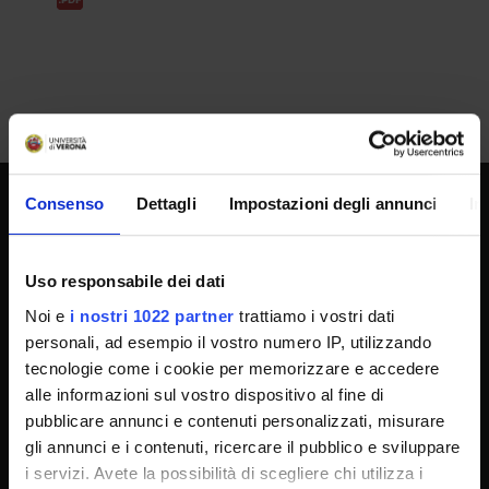
Consenso
Dettagli
Impostazioni degli annunci
In
SPORTELLO ATENEO
Uso responsabile dei dati
Noi e
i nostri 1022 partner
trattiamo i vostri dati
Amministrazione trasparente
personali, ad esempio il vostro numero IP, utilizzando
Albo Ufficiale
tecnologie come i cookie per memorizzare e accedere
Concorsi
alle informazioni sul vostro dispositivo al fine di
pubblicare annunci e contenuti personalizzati, misurare
Gare di appalto
gli annunci e i contenuti, ricercare il pubblico e sviluppare
Atti di notifica
i servizi. Avete la possibilità di scegliere chi utilizza i