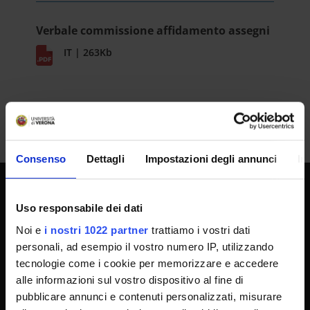
Verbale commissione affidamento assegni
IT | 263Kb
Consenso
Dettagli
Impostazioni degli annunci
In
SPORTELLO ATENEO
Uso responsabile dei dati
Noi e
i nostri 1022 partner
trattiamo i vostri dati
personali, ad esempio il vostro numero IP, utilizzando
Amministrazione trasparente
tecnologie come i cookie per memorizzare e accedere
alle informazioni sul vostro dispositivo al fine di
Albo Ufficiale
pubblicare annunci e contenuti personalizzati, misurare
Concorsi