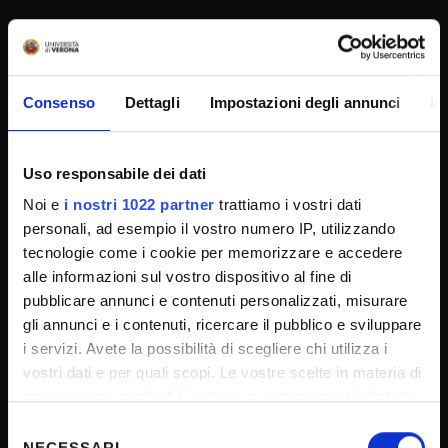
SPORTELLO ATENEO
Consenso
Dettagli
Impostazioni degli annunci
In
Amministrazione trasparente
Albo Ufficiale
Uso responsabile dei dati
Concorsi
Noi e
i nostri 1022 partner
trattiamo i vostri dati
Gare di appalto
personali, ad esempio il vostro numero IP, utilizzando
Atti di notifica
tecnologie come i cookie per memorizzare e accedere
alle informazioni sul vostro dispositivo al fine di
Note legali
pubblicare annunci e contenuti personalizzati, misurare
Privacy
gli annunci e i contenuti, ricercare il pubblico e sviluppare
Cookie
i servizi. Avete la possibilità di scegliere chi utilizza i
vostri dati e per quali scopi. Le vostre scelte in materia di
Sponsorizzazioni e donazioni
privacy sono applicabili solo su questa proprietà digitale
Iniziative e convegni
in cui avete effettuato le vostre scelte. È possibile
Selezione
Il 5x1000 all'Università di Verona
modificare o revocare il proprio consenso in qualsiasi
NECESSARI