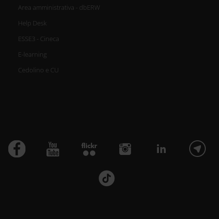
Area amministrativa - dbERW
Help Desk
ESSE3 - Cineca
E-learning
Cedolino e CU