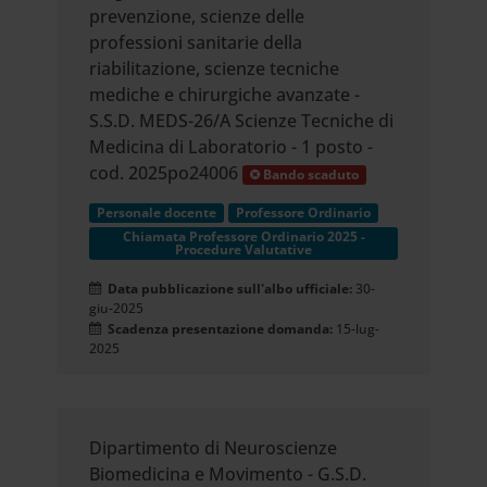
prevenzione, scienze delle
professioni sanitarie della
riabilitazione, scienze tecniche
mediche e chirurgiche avanzate -
S.S.D. MEDS-26/A Scienze Tecniche di
Medicina di Laboratorio - 1 posto -
cod. 2025po24006
Bando scaduto
Personale docente
Professore Ordinario
Chiamata Professore Ordinario 2025 -
Procedure Valutative
Data pubblicazione sull'albo ufficiale:
30-
giu-2025
Scadenza presentazione domanda:
15-lug-
2025
Dipartimento di Neuroscienze
Biomedicina e Movimento - G.S.D.