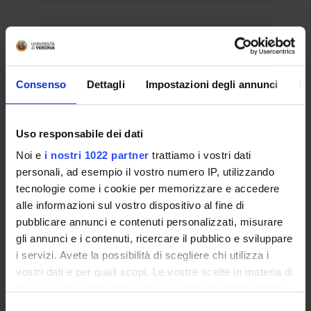
Dipartimento di Biotecnologie -
G.S.D. 07/AGRI-08 Microbiologia
agraria, alimentare e ambientale -
Consenso
Dettagli
Impostazioni degli annunci
In
AGRI-08/A Microbiologia agraria,
alimentare e ambientale - 1 posto -
Cod. 2025po24013
Uso responsabile dei dati
Bando scaduto
Noi e
i nostri 1022 partner
trattiamo i vostri dati
Personale docente
Professore Ordinario
personali, ad esempio il vostro numero IP, utilizzando
Chiamata Professore Ordinario 2025 -
Procedure Valutative
tecnologie come i cookie per memorizzare e accedere
alle informazioni sul vostro dispositivo al fine di
Data pubblicazione sull'albo ufficiale:
20-
ago-2025
pubblicare annunci e contenuti personalizzati, misurare
Scadenza presentazione domanda:
4-set-
gli annunci e i contenuti, ricercare il pubblico e sviluppare
2025
i servizi. Avete la possibilità di scegliere chi utilizza i
vostri dati e per quali scopi. Le vostre scelte in materia di
privacy sono applicabili solo su questa proprietà digitale
in cui avete effettuato le vostre scelte. È possibile
Dipartimento di Scienze Chirurgiche,
Selezione