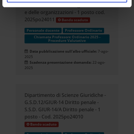
analizzare il nostro traffico. Condividiamo inoltre
S.S.D. PSIC-03/B Psicologia del lavoro
informazioni sul modo in cui utilizzi il nostro sito con i
e delle organizzazioni - 1 posto cod.
nostri partner che si occupano di analisi dei dati web,
2025po24011
Bando scaduto
pubblicità e social media, i quali potrebbero combinarle
Personale docente
Professore Ordinario
con altre informazioni che hai fornito loro o che hanno
Chiamata Professore Ordinario 2025 -
raccolto dal tuo utilizzo dei loro servizi.
Procedure Valutative
Data pubblicazione sull'albo ufficiale:
7-ago-
2025
Scadenza presentazione domanda:
22-ago-
2025
Dipartimento di Scienze Giuridiche -
G.S.D.12/GIUR-14 Diritto penale -
S.S.D. GIUR-14/A Diritto penale - 1
posto - Cod. 2025po24010
Bando scaduto