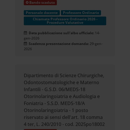
Bando scaduto
Personale docente
Professore Ordinario
Chiamata Professore Ordinario 2026 -
Procedure Valutative
Data pubblicazione sull'albo ufficiale:
14-
gen-2026
Scadenza presentazione domanda:
29-gen-
2026
Dipartimento di Scienze Chirurgiche,
Odontostomatologiche e Materno
Infantili - G.S.D. 06/MEDS-18
Otorinolaringoiatria e Audiologia e
Foniatria - S.S.D. MEDS-18/A
Otorinolaringoiatria - 1 posto
riservato ai sensi dell'art. 18 comma
4 ter, L. 240/2010 - cod. 2025po18002