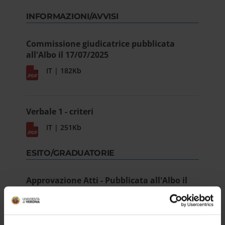
INFORMAZIONI/AVVISI
Commissione giudicatrice pubblicata
all'Albo il 17/07/2025
IT | 182Kb
Verbale 1 - criteri
IT | 251Kb
ESITO/GRADUATORIE
Approvazione Atti - Pubblicata all'Albo il
04/08/2025
IT | 215Kb