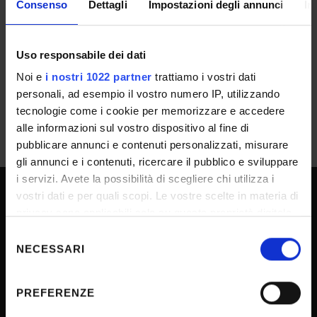
Consenso
Dettagli
Impostazioni degli annunci
In
Chiamata - pubblicata all'Albo il 1/10/2025
IT | 140Kb
Uso responsabile dei dati
Noi e
i nostri 1022 partner
trattiamo i vostri dati
personali, ad esempio il vostro numero IP, utilizzando
tecnologie come i cookie per memorizzare e accedere
alle informazioni sul vostro dispositivo al fine di
pubblicare annunci e contenuti personalizzati, misurare
gli annunci e i contenuti, ricercare il pubblico e sviluppare
i servizi. Avete la possibilità di scegliere chi utilizza i
vostri dati e per quali scopi. Le vostre scelte in materia di
SPORTELLO ATENEO
privacy sono applicabili solo su questa proprietà digitale
in cui avete effettuato le vostre scelte. È possibile
Selezione
modificare o revocare il proprio consenso in qualsiasi
NECESSARI
del
momento dalla Dichiarazione sui cookie o facendo clic
Amministrazione trasparente
consenso
sull'icona di attivazione della privacy.
Albo Ufficiale
PREFERENZE
Concorsi
Con il tuo consenso, vorremmo anche: