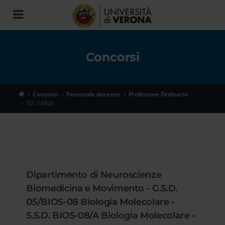
Toggle
navigation
Concorsi
Concorsi
Personale docente
Professore Ordinario
ID. 14808
Dipartimento di Neuroscienze
Biomedicina e Movimento - G.S.D.
05/BIOS-08 Biologia Molecolare -
S.S.D. BIOS-08/A Biologia Molecolare -