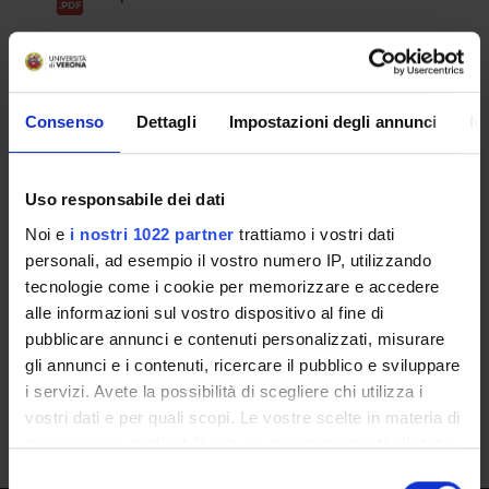
ESITO/GRADUATORIE
Approvazione Atti - Pubblicata all'Albo il
Consenso
Dettagli
Impostazioni degli annunci
In
30/10/2025
IT | 221Kb
Uso responsabile dei dati
Noi e
i nostri 1022 partner
trattiamo i vostri dati
Chiamata - pubblicata all'albo il
personali, ad esempio il vostro numero IP, utilizzando
28/11/2025
tecnologie come i cookie per memorizzare e accedere
alle informazioni sul vostro dispositivo al fine di
IT | 215Kb
pubblicare annunci e contenuti personalizzati, misurare
gli annunci e i contenuti, ricercare il pubblico e sviluppare
i servizi. Avete la possibilità di scegliere chi utilizza i
vostri dati e per quali scopi. Le vostre scelte in materia di
privacy sono applicabili solo su questa proprietà digitale
in cui avete effettuato le vostre scelte. È possibile
Selezione