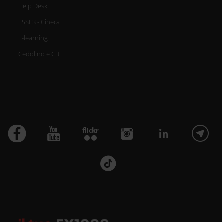
Help Desk
ESSE3 - Cineca
E-learning
Cedolino e CU