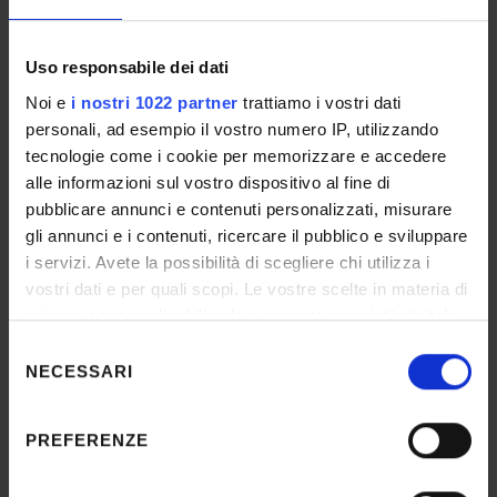
Medicina interna - S.S.D. MED/09
Medicina interna - 1 posto - Cod.
2023po24003
Uso responsabile dei dati
Bando scaduto
Noi e
i nostri 1022 partner
trattiamo i vostri dati
Personale docente
Professore Ordinario
personali, ad esempio il vostro numero IP, utilizzando
Chiamata Professore Ordinario 2023 -
Procedure valutative
tecnologie come i cookie per memorizzare e accedere
alle informazioni sul vostro dispositivo al fine di
Data pubblicazione sull'albo ufficiale:
31-
mag-2023
pubblicare annunci e contenuti personalizzati, misurare
Scadenza presentazione domanda:
15-giu-
gli annunci e i contenuti, ricercare il pubblico e sviluppare
2023
i servizi. Avete la possibilità di scegliere chi utilizza i
vostri dati e per quali scopi. Le vostre scelte in materia di
privacy sono applicabili solo su questa proprietà digitale
in cui avete effettuato le vostre scelte. È possibile
Dipartimento di Neuroscienze,
Selezione
modificare o revocare il proprio consenso in qualsiasi
NECESSARI
Biomedicina e Movimento - S.C.
del
momento dalla Dichiarazione sui cookie o facendo clic
05/D1 Fisiologia - S.S.D. BIO/09
consenso
sull'icona di attivazione della privacy.
Fisiologia - 1 posto - Cod.
PREFERENZE
2023po24002
Bando scaduto
Con il tuo consenso, vorremmo anche: