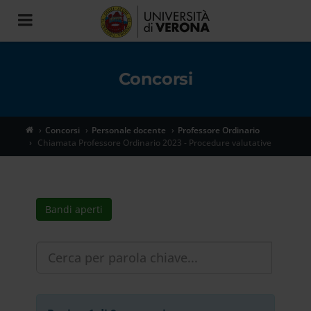
Toggle
navigation
Concorsi
Concorsi
Personale docente
Professore Ordinario
Chiamata Professore Ordinario 2023 - Procedure valutative
Bandi aperti