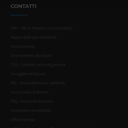
con altre informazioni che hai fornito loro o che hanno
CONTATTI
raccolto dal tuo utilizzo dei loro servizi.
URP - Ufficio Relazioni con il pubblico
Mappa delle sedi didattiche
Cerca persone
Orientamento allo studio
CUG - Comitato unico di garanzia
Consigliera di fiducia
PEC - Posta elettronica certificata
Social media di Ateneo
FAQ - Domande frequenti
Inclusione e accessibilità
Ufficio stampa