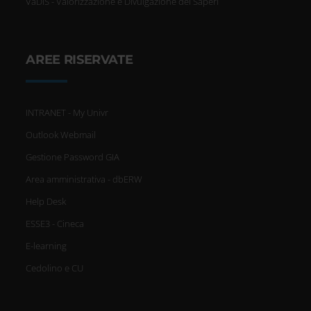
VaDiS - Valorizzazione e Divulgazione dei Saperi
AREE RISERVATE
INTRANET - My Univr
Outlook Webmail
Gestione Password GIA
Area amministrativa - dbERW
Help Desk
ESSE3 - Cineca
E-learning
Cedolino e CU