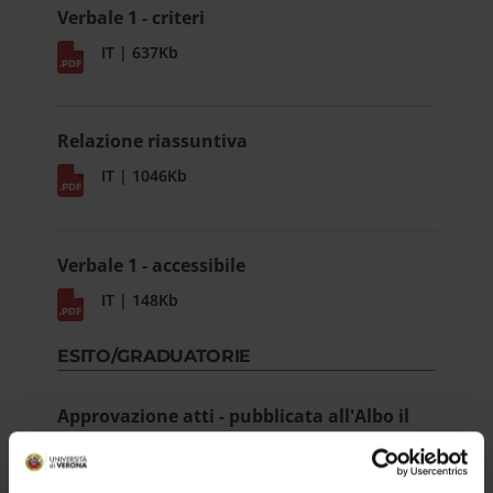
Verbale 1 - criteri
IT | 637Kb
Relazione riassuntiva
IT | 1046Kb
Verbale 1 - accessibile
IT | 148Kb
ESITO/GRADUATORIE
Approvazione atti - pubblicata all'Albo il
09/03/2022
IT | 282Kb