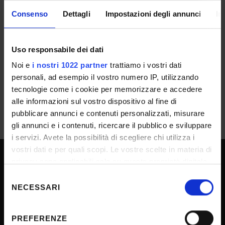
Consenso
Dettagli
Impostazioni degli annunci
In
Chiamata - pubblicata all'Albo il
05/04/2022
Uso responsabile dei dati
IT | 283Kb
Noi e
i nostri 1022 partner
trattiamo i vostri dati
personali, ad esempio il vostro numero IP, utilizzando
tecnologie come i cookie per memorizzare e accedere
alle informazioni sul vostro dispositivo al fine di
pubblicare annunci e contenuti personalizzati, misurare
gli annunci e i contenuti, ricercare il pubblico e sviluppare
i servizi. Avete la possibilità di scegliere chi utilizza i
vostri dati e per quali scopi. Le vostre scelte in materia di
privacy sono applicabili solo su questa proprietà digitale
SPORTELLO ATENEO
in cui avete effettuato le vostre scelte. È possibile
Selezione
modificare o revocare il proprio consenso in qualsiasi
NECESSARI
del
momento dalla Dichiarazione sui cookie o facendo clic
consenso
sull'icona di attivazione della privacy.
Amministrazione trasparente
PREFERENZE