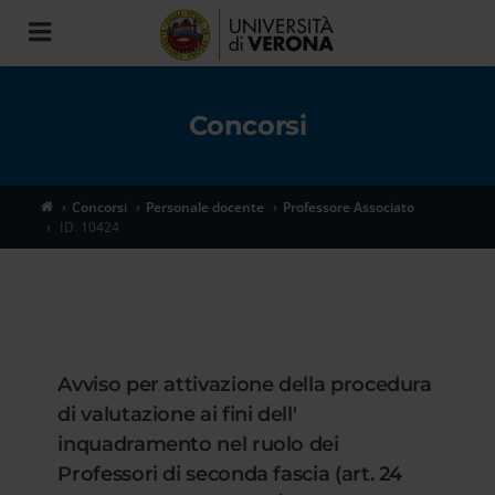
Toggle
navigation
Concorsi
Concorsi
Personale docente
Professore Associato
ID. 10424
Avviso per attivazione della procedura
di valutazione ai fini dell'
inquadramento nel ruolo dei
Professori di seconda fascia (art. 24