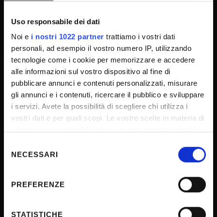
Note legali
Uso responsabile dei dati
Privacy
Noi e
i nostri 1022 partner
trattiamo i vostri dati
Cookie
personali, ad esempio il vostro numero IP, utilizzando
Sponsorizzazioni e donazioni
tecnologie come i cookie per memorizzare e accedere
alle informazioni sul vostro dispositivo al fine di
Iniziative e convegni
pubblicare annunci e contenuti personalizzati, misurare
Il 5x1000 all'Università di Verona
gli annunci e i contenuti, ricercare il pubblico e sviluppare
Firma Elettronica Avanzata
i servizi. Avete la possibilità di scegliere chi utilizza i
vostri dati e per quali scopi. Le vostre scelte in materia di
SPID
privacy sono applicabili solo su questa proprietà digitale
Accessibilità
in cui avete effettuato le vostre scelte. È possibile
Selezione
modificare o revocare il proprio consenso in qualsiasi
NECESSARI
del
momento dalla Dichiarazione sui cookie o facendo clic
consenso
CONTATTI
sull'icona di attivazione della privacy.
PREFERENZE
Con il tuo consenso, vorremmo anche:
URP - Ufficio Relazioni con il pubblico
raccogliere informazioni sulla tua posizione
STATISTICHE