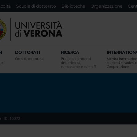
acoltà
Scuola di dottorato
Biblioteche
Organizzazione
Cent
M
DOTTORATI
RICERCA
INTERNATION
Corsi di dottorato
Progetti e prodotti
Attività internazion
tri
della ricerca,
studenti stranieri e
competenze e spin off
Cooperazione
ID. 10072