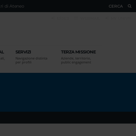
ri di Ateneo
CERCA
ESSE3
WEBMAIL
MY UNIVR
AL
SERVIZI
TERZA MISSIONE
ali,
Navigazione distinta
Aziende, territorio,
per profili
public engagement