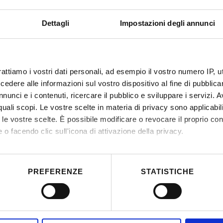
Dettagli
Impostazioni degli annunci
rattiamo i vostri dati personali, ad esempio il vostro numero IP, 
dere alle informazioni sul vostro dispositivo al fine di pubblica
nunci e i contenuti, ricercare il pubblico e sviluppare i servizi. A
r quali scopi. Le vostre scelte in materia di privacy sono applicabi
to le vostre scelte. È possibile modificare o revocare il proprio 
 o facendo clic sull'icona di attivazione della privacy.
mo anche:
 sulla tua posizione geografica, con un'approssimazione di qualc
PREFERENZE
STATISTICHE
itivo, scansionandolo attivamente alla ricerca di caratteristiche spe
aborati i tuoi dati personali e imposta le tue preferenze nella
s
consenso in qualsiasi momento dalla Dichiarazione sui cookie.