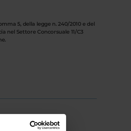
comma 5, della legge n. 240/2010 e del
cia nel Settore Concorsuale 11/C3
ne.