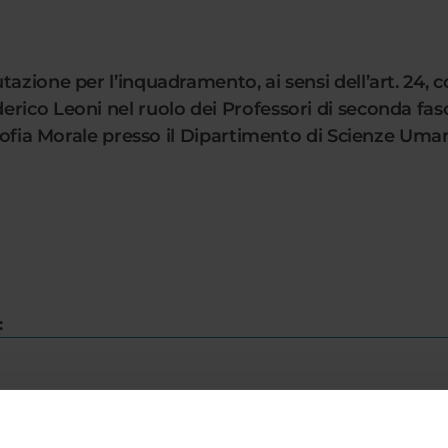
azione per l’inquadramento, ai sensi dell’art. 24, 
rico Leoni nel ruolo dei Professori di seconda fas
osofia Morale presso il Dipartimento di Scienze Uma
: