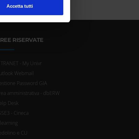
l media e per analizzare il
Accetta tutti
ostri partner che si occupano
azioni che hai fornito loro o
REE RISERVATE
NTRANET - My Univr
utlook Webmail
estione Password GIA
rea amministrativa - dbERW
elp Desk
SSE3 - Cineca
-learning
edolino e CU