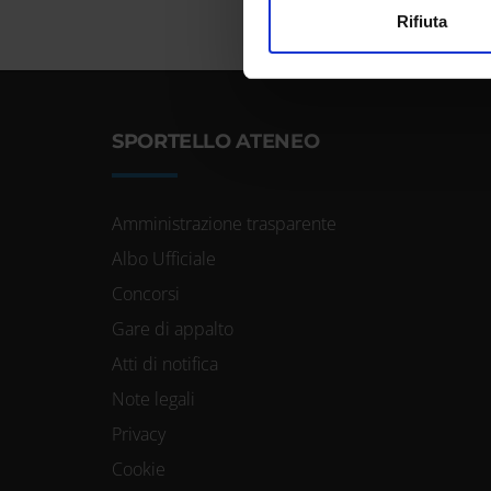
Utilizziamo i cookie per perso
Rifiuta
nostro traffico. Condividiamo 
di analisi dei dati web, pubbl
che hanno raccolto dal tuo uti
SPORTELLO ATENEO
Amministrazione trasparente
Albo Ufficiale
Concorsi
Gare di appalto
Atti di notifica
Note legali
Privacy
Cookie