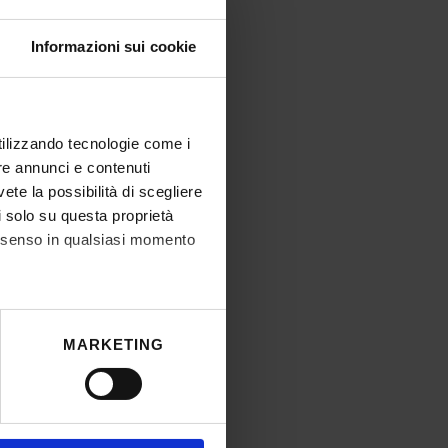
Informazioni sui cookie
utilizzando tecnologie come i
re annunci e contenuti
vete la possibilità di scegliere
li solo su questa proprietà
consenso in qualsiasi momento
he metro,
MARKETING
cifiche (impronte digitali).
ezione dettagli
. Puoi