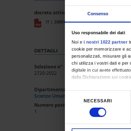
decreto attivazione procedura
Consenso
IT | 288Kb
Uso responsabile dei dati
Noi e
i nostri 1022 partner
t
cookie per memorizzare e acce
DETTAGLI
personalizzati, misurare gli an
chi utilizza i vostri dati e pe
Selezione n°
digitale in cui avete effettua
2720-2022
dalla Dichiarazione sui cookie
Dipartimento
Con il tuo consenso, vorrem
Selezione
Scienze Umane
raccogliere informazioni
NECESSARI
del
Numero posti
Identificare il tuo dispos
consenso
1
Approfondisci come vengono el
modificare o ritirare il tuo 