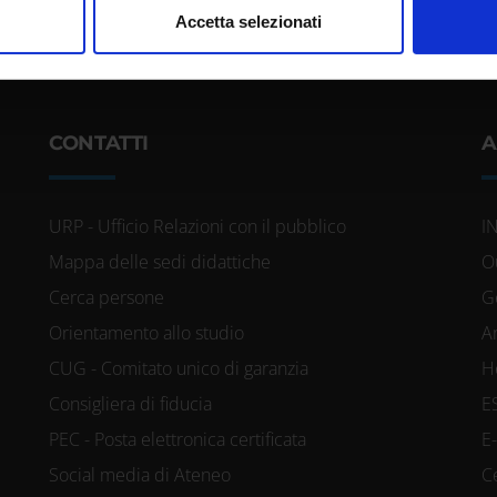
nalizzare contenuti ed annunci, per fornire funzionalità dei socia
Accetta selezionati
inoltre informazioni sul modo in cui utilizzi il nostro sito con i n
icità e social media, i quali potrebbero combinarle con altre inform
lizzo dei loro servizi.
CONTATTI
A
URP - Ufficio Relazioni con il pubblico
I
Mappa delle sedi didattiche
O
Cerca persone
G
Orientamento allo studio
A
CUG - Comitato unico di garanzia
H
Consigliera di fiducia
E
PEC - Posta elettronica certificata
E
Social media di Ateneo
C