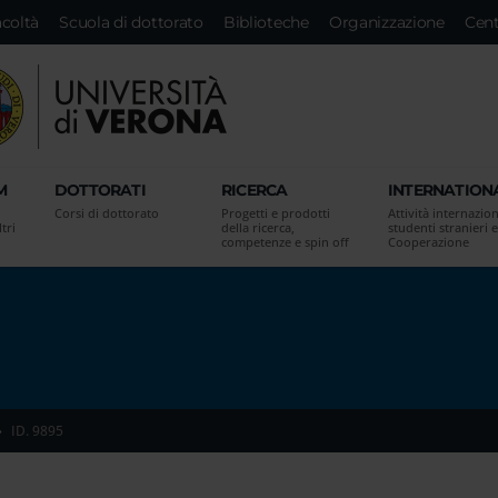
acoltà
Scuola di dottorato
Biblioteche
Organizzazione
Cent
M
DOTTORATI
RICERCA
INTERNATION
Corsi di dottorato
Progetti e prodotti
Attività internazion
tri
della ricerca,
studenti stranieri e
competenze e spin off
Cooperazione
ID. 9895