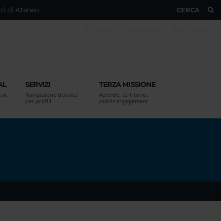
ri di Ateneo
CERCA
ESSE3
WEBMAIL
MY UNIVR
AL
SERVIZI
TERZA MISSIONE
ali,
Navigazione distinta
Aziende, territorio,
per profili
public engagement