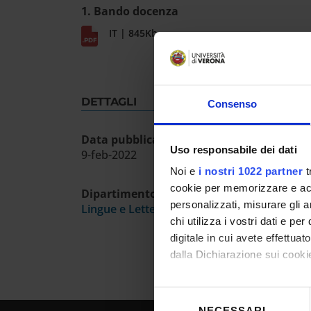
1. Bando docenza
IT | 845Kb
DETTAGLI
Consenso
Data pubblicazione sull'albo ufficiale
Uso responsabile dei dati
9-feb-2022
Noi e
i nostri 1022 partner
t
cookie per memorizzare e acce
Dipartimento
personalizzati, misurare gli an
Lingue e Letterature Straniere
chi utilizza i vostri dati e pe
digitale in cui avete effettua
dalla Dichiarazione sui cookie
Con il tuo consenso, vorrem
Selezione
raccogliere informazioni
NECESSARI