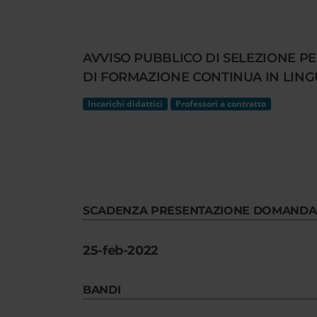
Cerca
nel
sito
AVVISO PUBBLICO DI SELEZIONE P
web
DI FORMAZIONE CONTINUA IN LING
Incarichi didattici
Professori a contratto
SCADENZA PRESENTAZIONE DOMANDA
25-feb-2022
BANDI