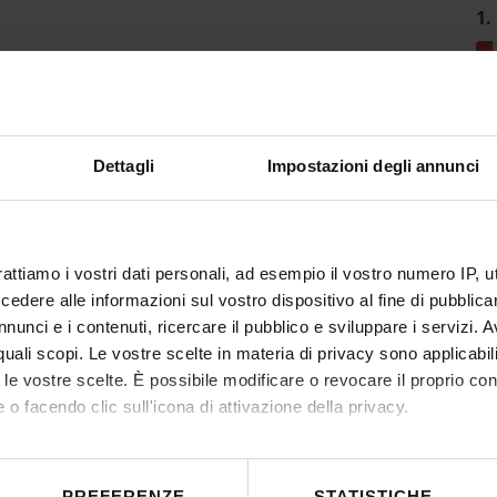
1.
Dettagli
Impostazioni degli annunci
rattiamo i vostri dati personali, ad esempio il vostro numero IP, 
dere alle informazioni sul vostro dispositivo al fine di pubblica
nunci e i contenuti, ricercare il pubblico e sviluppare i servizi. A
r quali scopi. Le vostre scelte in materia di privacy sono applicabi
to le vostre scelte. È possibile modificare o revocare il proprio 
 o facendo clic sull'icona di attivazione della privacy.
mo anche:
 sulla tua posizione geografica, con un'approssimazione di qualc
PREFERENZE
STATISTICHE