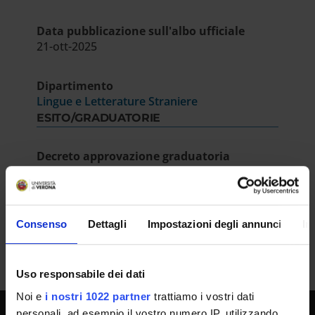
Data pubblicazione sull'albo ufficiale
21-ott-2025
Dipartimento
Lingue e Letterature Straniere
ESITO/GRADUATORIE
Decreto approvazione graduatoria
IT | 278Kb
Consenso
Dettagli
Impostazioni degli annunci
In
Uso responsabile dei dati
Noi e
i nostri 1022 partner
trattiamo i vostri dati
personali, ad esempio il vostro numero IP, utilizzando