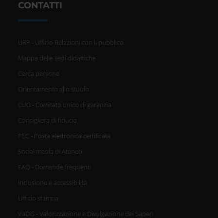
CONTATTI
Identificare il tuo dispositivo,
scansionandolo attivamente
alla ricerca di caratteristiche
URP - Ufficio Relazioni con il pubblico
Mappa delle sedi didattiche
specifiche (impronte digitali).
Cerca persone
Approfondisci come vengono
Orientamento allo studio
elaborati i tuoi dati personali e
CUG - Comitato unico di garanzia
imposta le tue preferenze nella
Consigliera di fiducia
PEC - Posta elettronica certificata
sezione dettagli
. Puoi modificare
Social media di Ateneo
o ritirare il tuo consenso in
FAQ - Domande frequenti
qualsiasi momento dalla
Inclusione e accessibilità
Dichiarazione sui cookie.
Ufficio stampa
VaDiS - Valorizzazione e Divulgazione dei Saperi