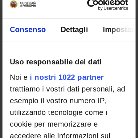
Istruzioni compilazione domanda
IT | 640Kb
Consenso
Dettagli
Impostazi
DETTAGLI
Uso responsabile dei dati
Selezione n°
Noi e
i nostri 1022 partner
25-007
trattiamo i vostri dati personali, ad
Dipartimento
esempio il vostro numero IP,
Scienze Umane
ESITO/GRADUATORIE
utilizzando tecnologie come i
cookie per memorizzare e
Graduatoria
accedere alle informazioni sul
IT | 817Kb