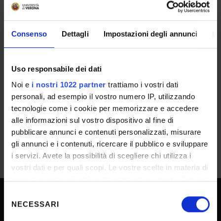
24-feb-2025
Dipartimento
Consenso
Dettagli
Impostazioni degli annunci
In
Informatica
ESITO/GRADUATORIE
Uso responsabile dei dati
Approvazione atti e graduatoria
Noi e
i nostri 1022 partner
trattiamo i vostri dati
personali, ad esempio il vostro numero IP, utilizzando
IT | 285Kb
tecnologie come i cookie per memorizzare e accedere
alle informazioni sul vostro dispositivo al fine di
pubblicare annunci e contenuti personalizzati, misurare
gli annunci e i contenuti, ricercare il pubblico e sviluppare
i servizi. Avete la possibilità di scegliere chi utilizza i
vostri dati e per quali scopi. Le vostre scelte in materia di
privacy sono applicabili solo su questa proprietà digitale
in cui avete effettuato le vostre scelte. È possibile
Selezione
modificare o revocare il proprio consenso in qualsiasi
NECESSARI
del
SPORTELLO ATENEO
momento dalla Dichiarazione sui cookie o facendo clic
consenso