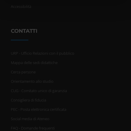
nostri partner che si occupano di analisi dei dati web,
Accessibilità
pubblicità e social media, i quali potrebbero combinarle
con altre informazioni che hai fornito loro o che hanno
raccolto dal tuo utilizzo dei loro servizi.
CONTATTI
URP - Ufficio Relazioni con il pubblico
Mappa delle sedi didattiche
Cerca persone
Orientamento allo studio
CUG - Comitato unico di garanzia
Consigliera di fiducia
PEC - Posta elettronica certificata
Social media di Ateneo
FAQ - Domande frequenti