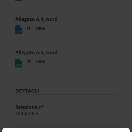
Allegato A.4_word
IT | 39Kb
Allegato A.5_word
IT | 18Kb
DETTAGLI
Selezione n°
1893/2025
Data pubblicazione sull'albo ufficiale