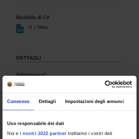
Modello di CV
IT | 59Kb
DETTAGLI
Selezione n°
Selezione P60-2
Data pubblicazione sull'albo ufficiale
Consenso
Dettagli
Impostazioni degli annunci
In
11-giu-2024
Dipartimento
Uso responsabile dei dati
Scienze Umane
Noi e
i nostri 1022 partner
trattiamo i vostri dati