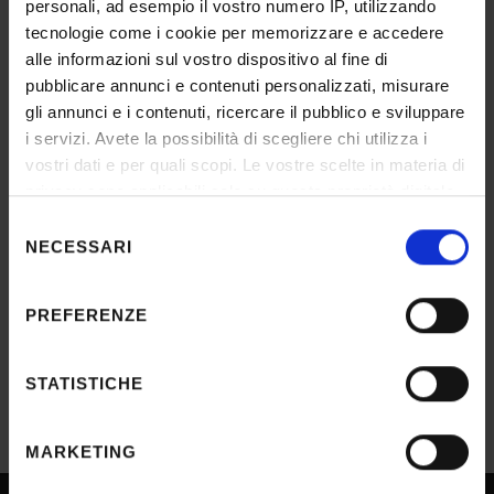
Numero posti
personali, ad esempio il vostro numero IP, utilizzando
2
tecnologie come i cookie per memorizzare e accedere
INFORMAZIONI/AVVISI
alle informazioni sul vostro dispositivo al fine di
pubblicare annunci e contenuti personalizzati, misurare
Nomina commissione
gli annunci e i contenuti, ricercare il pubblico e sviluppare
i servizi. Avete la possibilità di scegliere chi utilizza i
IT | 116Kb
vostri dati e per quali scopi. Le vostre scelte in materia di
privacy sono applicabili solo su questa proprietà digitale
ESITO/GRADUATORIE
in cui avete effettuato le vostre scelte. È possibile
Selezione
modificare o revocare il proprio consenso in qualsiasi
NECESSARI
del
Approvazione atti
momento dalla Dichiarazione sui cookie o facendo clic
consenso
IT | 125Kb
sull'icona di attivazione della privacy.
PREFERENZE
Con il tuo consenso, vorremmo anche:
raccogliere informazioni sulla tua posizione
STATISTICHE
geografica, con un'approssimazione di qualche
metro,
MARKETING
Identificare il tuo dispositivo, scansionandolo
attivamente alla ricerca di caratteristiche specifiche