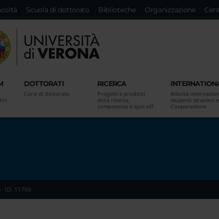
acoltà
Scuola di dottorato
Biblioteche
Organizzazione
Cent
M
DOTTORATI
RICERCA
INTERNATION
Corsi di dottorato
Progetti e prodotti
Attività internazion
tri
della ricerca,
studenti stranieri e
competenze e spin off
Cooperazione
ID. 11766