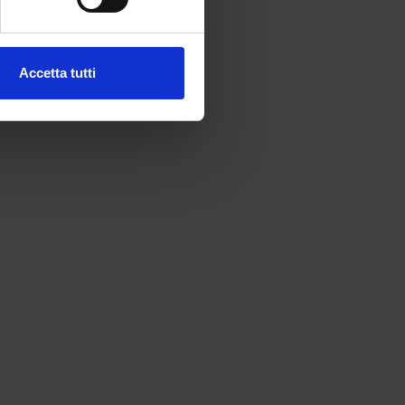
ezione dettagli
. Puoi
l media e per analizzare il
Accetta tutti
ostri partner che si occupano
azioni che hai fornito loro o