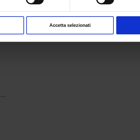
aborati i tuoi dati personali e imposta le tue preferenze nella
s
consenso in qualsiasi momento dalla Dichiarazione sui cookie.
nalizzare contenuti ed annunci, per fornire funzionalità dei socia
Accetta selezionati
inoltre informazioni sul modo in cui utilizzi il nostro sito con i n
icità e social media, i quali potrebbero combinarle con altre inform
lizzo dei loro servizi.