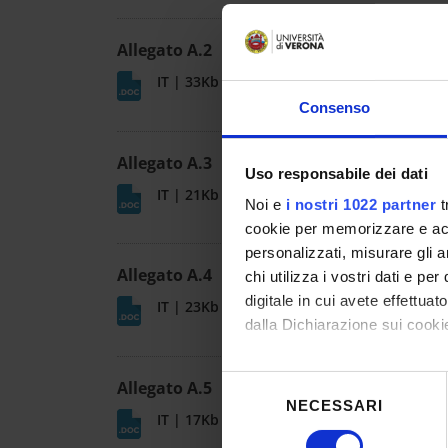
Allegato A.2
IT | 33Kb
Consenso
Allegato A.3
Uso responsabile dei dati
IT | 21Kb
Noi e
i nostri 1022 partner
t
cookie per memorizzare e acce
personalizzati, misurare gli an
Allegato A.4
chi utilizza i vostri dati e pe
digitale in cui avete effettua
IT | 23Kb
dalla Dichiarazione sui cookie
Con il tuo consenso, vorrem
Selezione
Allegato A.5
raccogliere informazioni
NECESSARI
del
IT | 17Kb
Identificare il tuo dispos
consenso