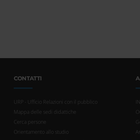
CONTATTI
A
URP - Ufficio Relazioni con il pubblico
I
Mappa delle sedi didattiche
O
Cerca persone
G
Orientamento allo studio
A