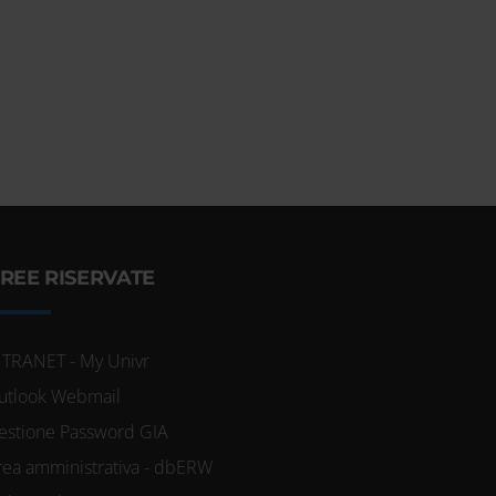
REE RISERVATE
NTRANET - My Univr
utlook Webmail
estione Password GIA
rea amministrativa - dbERW