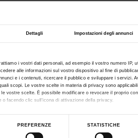
Dettagli
Impostazioni degli annunci
rattiamo i vostri dati personali, ad esempio il vostro numero IP, 
dere alle informazioni sul vostro dispositivo al fine di pubblica
nunci e i contenuti, ricercare il pubblico e sviluppare i servizi. A
r quali scopi. Le vostre scelte in materia di privacy sono applicabi
to le vostre scelte. È possibile modificare o revocare il proprio 
 o facendo clic sull'icona di attivazione della privacy.
mo anche:
 sulla tua posizione geografica, con un'approssimazione di qualc
PREFERENZE
STATISTICHE
itivo, scansionandolo attivamente alla ricerca di caratteristiche spe