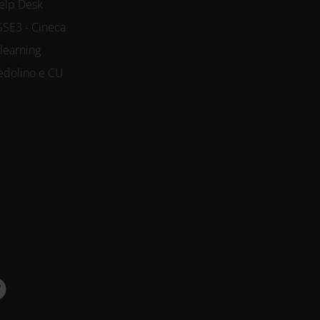
elp Desk
SSE3 - Cineca
-learning
edolino e CU