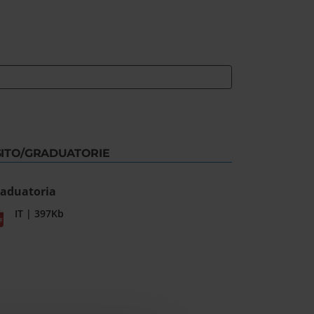
SITO/GRADUATORIE
aduatoria
IT | 397Kb