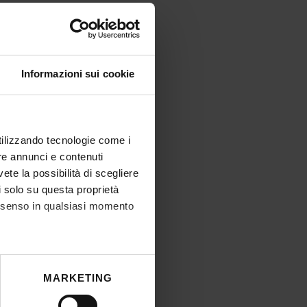
Informazioni sui cookie
utilizzando tecnologie come i
re annunci e contenuti
vete la possibilità di scegliere
li solo su questa proprietà
consenso in qualsiasi momento
he metro,
MARKETING
cifiche (impronte digitali).