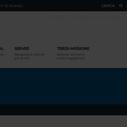
ri di Ateneo
CERCA
ESSE3
WEBMAIL
MY UNIVR
AL
SERVIZI
TERZA MISSIONE
ali,
Navigazione distinta
Aziende, territorio,
per profili
public engagement