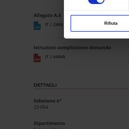
Approfondisci come vengono el
modificare o ritirare il tuo 
Allegato A.6
Utilizziamo i cookie per perso
Rifiuta
IT | 24Kb
nostro traffico. Condividiamo 
di analisi dei dati web, pubbl
che hanno raccolto dal tuo uti
Istruzioni compilazione domanda
IT | 640Kb
DETTAGLI
Selezione n°
23-054
Dipartimento