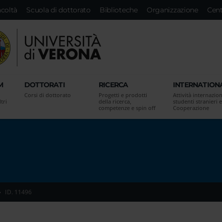
acoltà
Scuola di dottorato
Biblioteche
Organizzazione
Cent
M
DOTTORATI
RICERCA
INTERNATION
Corsi di dottorato
Progetti e prodotti
Attività internazion
tri
della ricerca,
studenti stranieri e
competenze e spin off
Cooperazione
ID. 11496