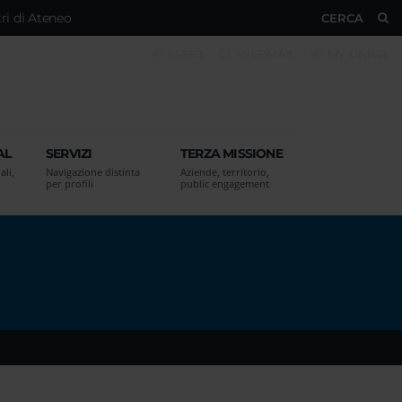
ri di Ateneo
CERCA
ESSE3
WEBMAIL
MY UNIVR
AL
SERVIZI
TERZA MISSIONE
ali,
Navigazione distinta
Aziende, territorio,
per profili
public engagement