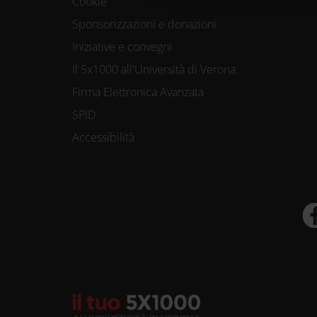
Cookie
preferenze nella
Sponsorizzazioni e donazioni
consenso in qual
Iniziative e convegni
Il 5x1000 all'Università di Verona
Firma Elettronica Avanzata
Utilizziamo i coo
SPID
funzionalità dei s
Accessibilità
Condividiamo inolt
nostri partner che
media, i quali po
loro o che hanno r