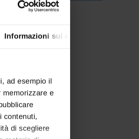
creto approvazione atti
IT | 215Kb
Informazioni sui cookie
li, ad esempio il
er memorizzare e
 pubblicare
i contenuti,
ità di scegliere