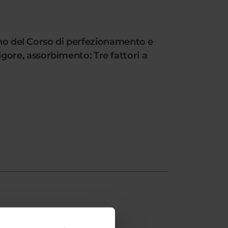
erno del Corso di perfezionamento e
ore, assorbimento: Tre fattori a
SITO/GRADUATORIE