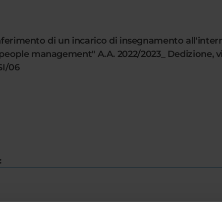
onferimento di un incarico di insegnamento all'int
people management" A.A. 2022/2023_ Dedizione, vig
I/06
:
E