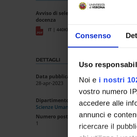
Avviso di selezione pubblica_attività di
docenza
IT | 440Kb
Consenso
Det
DETTAGLI
Uso responsabil
Data pubblicazione sull'albo ufficiale
Noi e
i nostri 1
28-apr-2023
vostro numero IP
Dipartimento
accedere alle info
Scienze Umane
annunci e contenu
Numero posti
1
ricercare il pubbl