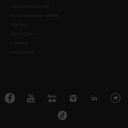
Gestione Password GIA
Area amministrativa - dbERW
Help Desk
ESSE3 - Cineca
E-learning
Cedolino e CU