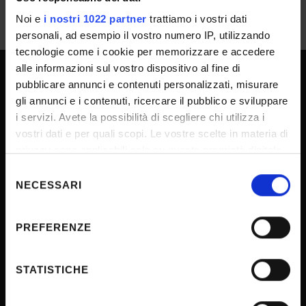
Noi e
i nostri 1022 partner
trattiamo i vostri dati
personali, ad esempio il vostro numero IP, utilizzando
tecnologie come i cookie per memorizzare e accedere
alle informazioni sul vostro dispositivo al fine di
pubblicare annunci e contenuti personalizzati, misurare
SPORTELLO ATENEO
gli annunci e i contenuti, ricercare il pubblico e sviluppare
i servizi. Avete la possibilità di scegliere chi utilizza i
vostri dati e per quali scopi. Le vostre scelte in materia di
Amministrazione trasparente
privacy sono applicabili solo su questa proprietà digitale
in cui avete effettuato le vostre scelte. È possibile
Albo Ufficiale
Selezione
modificare o revocare il proprio consenso in qualsiasi
NECESSARI
del
Concorsi
momento dalla Dichiarazione sui cookie o facendo clic
consenso
Gare di appalto
sull'icona di attivazione della privacy.
PREFERENZE
Atti di notifica
Con il tuo consenso, vorremmo anche:
Note legali
raccogliere informazioni sulla tua posizione
STATISTICHE
Privacy
geografica, con un'approssimazione di qualche
Cookie
metro,