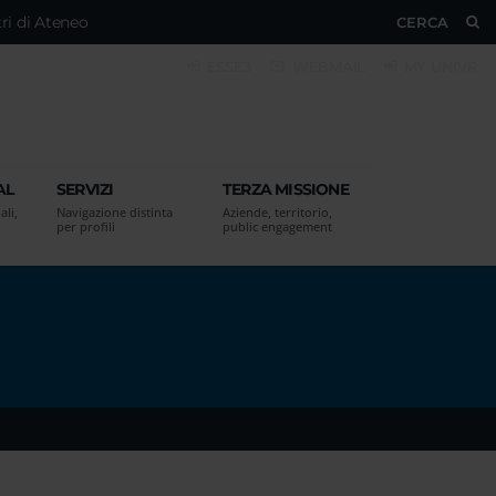
ri di Ateneo
CERCA
ESSE3
WEBMAIL
MY UNIVR
AL
SERVIZI
TERZA MISSIONE
ali,
Navigazione distinta
Aziende, territorio,
per profili
public engagement