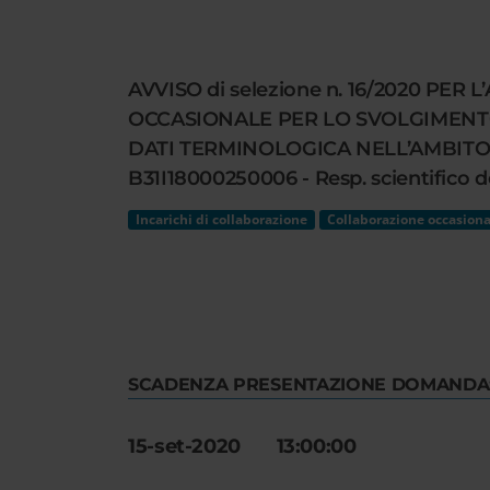
Cerca
nel
sito
AVVISO di selezione n. 16/2020 P
web
OCCASIONALE PER LO SVOLGIMENTO
DATI TERMINOLOGICA NELL’AMBITO D
B31I18000250006 - Resp. scientifico do
Incarichi di collaborazione
Collaborazione occasiona
SCADENZA PRESENTAZIONE DOMANDA
15-set-2020 13:00:00