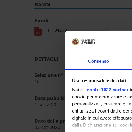
BANDI
Bando
IT | 942Kb
DETTAGLI
Consenso
Selezione n°
Uso responsabile dei dati
16
Noi e
i nostri 1022 partner
t
cookie per memorizzare e acce
Data pubblicazione sull'albo ufficiale
1-set-2020
personalizzati, misurare gli an
chi utilizza i vostri dati e pe
digitale in cui avete effettua
Data della prova ammissione
dalla Dichiarazione sui cookie
22-set-2020