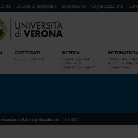
acoltà
Scuola di dottorato
Biblioteche
Organizzazione
Cent
M
DOTTORATI
RICERCA
INTERNATION
Corsi di dottorato
Progetti e prodotti
Attività internazion
tri
della ricerca,
studenti stranieri e
competenze e spin off
Cooperazione
 occasionale/Libero professionale
ID. 8094