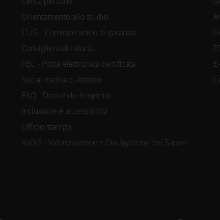
Cerca persone
G
Orientamento allo studio
A
CUG - Comitato unico di garanzia
H
Consigliera di fiducia
E
PEC - Posta elettronica certificata
E
Social media di Ateneo
C
FAQ - Domande frequenti
Inclusione e accessibilità
Ufficio stampa
VaDiS - Valorizzazione e Divulgazione dei Saperi