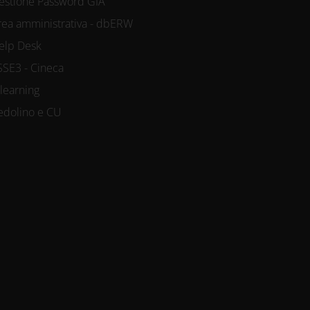
estione Password GIA
rea amministrativa - dbERW
elp Desk
SSE3 - Cineca
-learning
edolino e CU