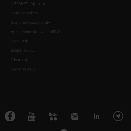
INTRANET - My Univr
Outlook Webmail
Gestione Password GIA
Area amministrativa - dbERW
Help Desk
ESSE3 - Cineca
E-learning
Cedolino e CU