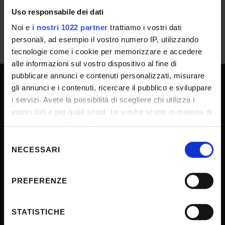
Uso responsabile dei dati
Noi e
i nostri 1022 partner
trattiamo i vostri dati
personali, ad esempio il vostro numero IP, utilizzando
tecnologie come i cookie per memorizzare e accedere
alle informazioni sul vostro dispositivo al fine di
pubblicare annunci e contenuti personalizzati, misurare
gli annunci e i contenuti, ricercare il pubblico e sviluppare
SPORTELLO ATENEO
i servizi. Avete la possibilità di scegliere chi utilizza i
vostri dati e per quali scopi. Le vostre scelte in materia di
privacy sono applicabili solo su questa proprietà digitale
Amministrazione trasparente
in cui avete effettuato le vostre scelte. È possibile
Selezione
modificare o revocare il proprio consenso in qualsiasi
NECESSARI
Albo Ufficiale
del
momento dalla Dichiarazione sui cookie o facendo clic
consenso
Concorsi
sull'icona di attivazione della privacy.
PREFERENZE
Gare di appalto
Con il tuo consenso, vorremmo anche:
Atti di notifica
raccogliere informazioni sulla tua posizione
STATISTICHE
Note legali
geografica, con un'approssimazione di qualche