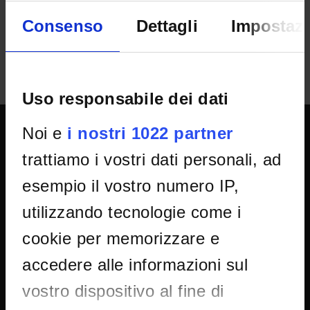
Consenso
Dettagli
Impostazi
Uso responsabile dei dati
Noi e
i nostri 1022 partner
SPORTELLO ATENEO
trattiamo i vostri dati personali, ad
esempio il vostro numero IP,
Amministrazione trasparente
utilizzando tecnologie come i
Albo Ufficiale
cookie per memorizzare e
Concorsi
accedere alle informazioni sul
Gare di appalto
vostro dispositivo al fine di
Atti di notifica