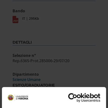
Bando
IT | 295Kb
DETTAGLI
Selezione n°
Rep.6365-Prot.285006-29/07/20
Dipartimento
Scienze Umane
ESITO/GRADUATORIE
Decreto
IT | 839Kb